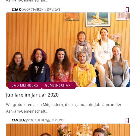
Ashram-Gemeinschaft…
LISA K.
VOR 7 JAHREN
507 VIEWS
BAD MEINBERG
GEMEINSCHAFT
Jubilare im Januar 2020
Wir gratulieren allen Mitgliedern, die im Januar ihr Jubiläum in der
Ashram-Gemeinschaft…
CAMILLA
VOR 7 JAHREN
576 VIEWS