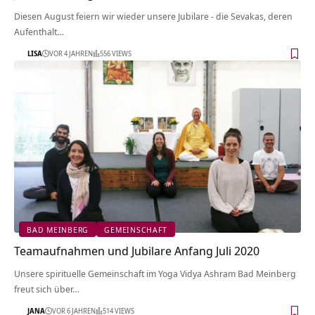
Diesen August feiern wir wieder unsere Jubilare - die Sevakas, deren
Aufenthalt…
LISA
VOR 4 JAHREN
556 VIEWS
BAD MEINBERG
GEMEINSCHAFT
Teamaufnahmen und Jubilare Anfang Juli 2020
Unsere spirituelle Gemeinschaft im Yoga Vidya Ashram Bad Meinberg
freut sich über…
JANA
VOR 6 JAHREN
514 VIEWS