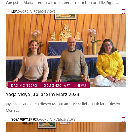
Wie jeden Monat freuen wir uns über all die lieben und fleißigen…
LISA
VOR 3 JAHREN
649 VIEWS
BAD MEINBERG
GEMEINSCHAFT
NEWS
Yoga Vidya Jubilare im März 2023
Jay! Alles Gute auch diesen Monat an unsere lieben Jubilare. Diesen
Monat…
YOGA VIDYA INFOS
VOR 3 JAHREN
537 VIEWS