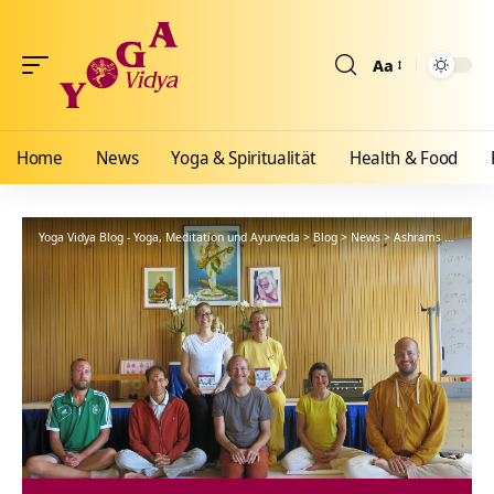
Aa
Größenänderun
Home
News
Yoga & Spiritualität
Health & Food
Yoga Vidya Blog - Yoga, Meditation und Ayurveda
>
Blog
>
News
>
Ashrams
>
Bad Me