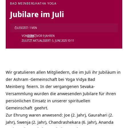
BAD MEINBERG
HATHA YOGA
Jubilare im Juli
LESEZEIT: 1 MIN
VON
DIRK
VOR 9 JAHREN
ZULETZT AKTUALISIERT: 5. JUNI 2025 10:11
Wir gratulieren allen Mitgliedern, die im Juli ihr Jubiläum in
der
Ashram
-Gemeinschaft bei
Yoga Vidya Bad
Meinberg
feiern. In der vergangenen Sevaka-
Versammlung wurden die anwesenden Jubilare für ihren
persönlichen Einsatz in unserer
spirituellen
Gemeinschaft
geehrt.
Zur Ehrung waren anwesend: Joe (2. Jahr), Gaurahari (2.
Jahr), Swenja (2. Jahr), Chandrashekara (6. Jahr), Ananda