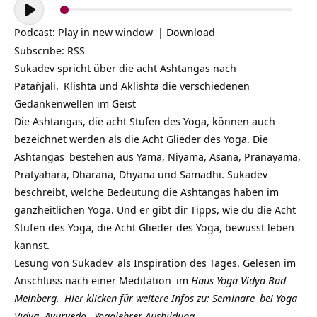
Audio-
Player
Podcast:
Play in new window
|
Download
Subscribe:
RSS
Sukadev spricht über die acht Ashtangas nach
Patañjali.
Klishta und Aklishta die verschiedenen
Gedankenwellen im Geist
Die Ashtangas, die acht Stufen des Yoga, können auch
bezeichnet werden als die Acht Glieder des Yoga. Die
Ashtangas
bestehen aus Yama, Niyama, Asana, Pranayama,
Pratyahara, Dharana, Dhyana und Samadhi. Sukadev
beschreibt, welche Bedeutung die Ashtangas haben im
ganzheitlichen Yoga. Und er gibt dir Tipps, wie du die Acht
Stufen des Yoga, die Acht Glieder des Yoga, bewusst leben
kannst.
Lesung von
Sukadev
als Inspiration des Tages. Gelesen im
Anschluss nach einer
Meditation
im
Haus Yoga Vidya Bad
Meinberg.
Hier klicken für weitere Infos zu:
Seminare
bei
Yoga
Vidya,
Ayurveda
,
Yogalehrer Ausbildung