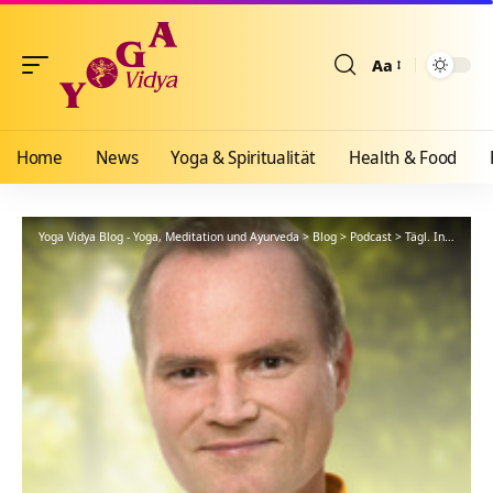
Aa
Größenänderun
Home
News
Yoga & Spiritualität
Health & Food
Yoga Vidya Blog - Yoga, Meditation und Ayurveda
>
Blog
>
Podcast
>
Tägl. Inspiration