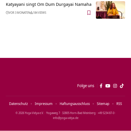
Katyayani singt Om Dum Durgayai Namaha
VOR 3 MONATEN
184 VIEWS
Folge uns
Datenschutz
Impressum
Haftungsausschluss
Sitemap
RSS
© 2026 Yoga Vidya e.V. · Yogaweg 7 · 32805 Horn‑Bad Meinberg · +49 5234 87‑0 ·
info@yoga‑vidya.de