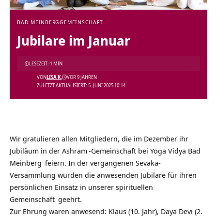
BAD MEINBERG
GEMEINSCHAFT
Jubilare im Januar
LESEZEIT: 1 MIN
VON
LISA K.
VOR 9 JAHREN
ZULETZT AKTUALISIERT: 5. JUNI 2025 10:14
Wir gratulieren allen Mitgliedern, die im Dezember ihr
Jubiläum in der
Ashram
-Gemeinschaft bei
Yoga Vidya Bad
Meinberg
feiern. In der vergangenen Sevaka-
Versammlung wurden die anwesenden Jubilare für ihren
persönlichen Einsatz in unserer
spirituellen
Gemeinschaft
geehrt.
Zur Ehrung waren anwesend: Klaus (10. Jahr), Daya Devi (2.