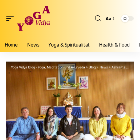
Aa
Größenänderun
Home
News
Yoga & Spiritualität
Health & Food
Yoga Vidya Blog - Yoga, Meditation und Ayurveda
>
Blog
>
News
>
Ashrams
>
Bad Me