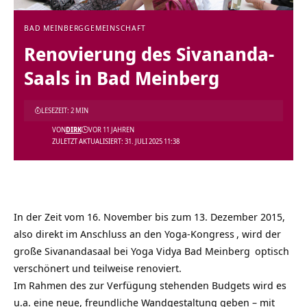
BAD MEINBERG
GEMEINSCHAFT
Renovierung des Sivananda-
Saals in Bad Meinberg
LESEZEIT: 2 MIN
VON
DIRK
VOR 11 JAHREN
ZULETZT AKTUALISIERT: 31. JULI 2025 11:38
In der Zeit vom 16. November bis zum 13. Dezember 2015,
also direkt im Anschluss an den
Yoga-Kongress
, wird der
große Sivanandasaal bei
Yoga Vidya Bad Meinberg
optisch
verschönert und teilweise renoviert.
Im Rahmen des zur Verfügung stehenden Budgets wird es
u.a. eine neue, freundliche Wandgestaltung geben – mit