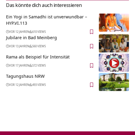
Das könnte dich auch interessieren
Ein Yogi in Samadhi ist unverwundbar –
HYP.VI.113
VOR 12 JAHREN
610 VIEWS
Jubilare in Bad Meinberg
VOR 13 JAHREN
560 VIEWS
Rama als Beispiel für Intensität
VOR 17 JAHREN
572 VIEWS
Tagungshaus NRW
VOR 12 JAHREN
493 VIEWS