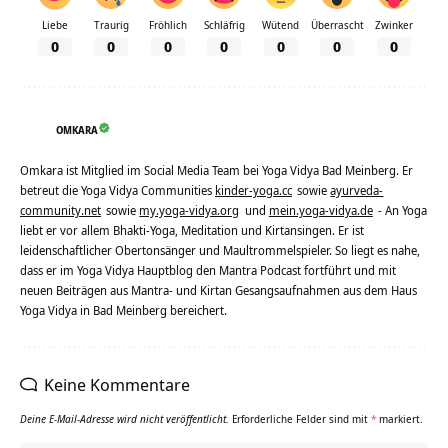
Liebe
Traurig
Fröhlich
Schläfrig
Wütend
Überrascht
Zwinker
0
0
0
0
0
0
0
OMKARA
Omkara ist Mitglied im Social Media Team bei Yoga Vidya Bad Meinberg. Er
betreut die Yoga Vidya Communities
kinder-yoga.cc
sowie
ayurveda-
community.net
sowie
my.yoga-vidya.org
und
mein.yoga-vidya.de
- An Yoga
liebt er vor allem Bhakti-Yoga, Meditation und Kirtansingen. Er ist
leidenschaftlicher Obertonsänger und Maultrommelspieler. So liegt es nahe,
dass er im Yoga Vidya Hauptblog den Mantra Podcast fortführt und mit
neuen Beiträgen aus Mantra- und Kirtan Gesangsaufnahmen aus dem Haus
Yoga Vidya in Bad Meinberg bereichert.
Keine Kommentare
Deine E-Mail-Adresse wird nicht veröffentlicht.
Erforderliche Felder sind mit
*
markiert.