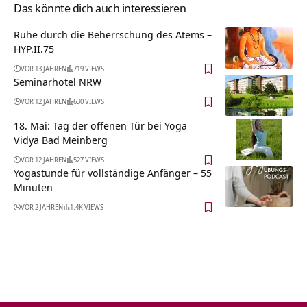
Das könnte dich auch interessieren
Ruhe durch die Beherrschung des Atems –
HYP.II.75
VOR 13 JAHREN
719 VIEWS
Seminarhotel NRW
VOR 12 JAHREN
630 VIEWS
18. Mai: Tag der offenen Tür bei Yoga
Vidya Bad Meinberg
VOR 12 JAHREN
527 VIEWS
Yogastunde für vollständige Anfänger – 55
Minuten
VOR 2 JAHREN
1.4K VIEWS