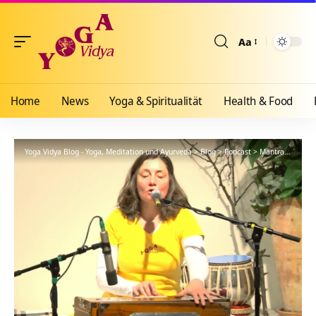
Aa
Größenänderun
Home
News
Yoga & Spiritualität
Health & Food
Yoga Vidya Blog - Yoga, Meditation und Ayurveda
>
Blog
>
Podcast
>
Mantra
>
Bhajo 