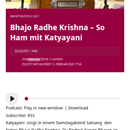
MANTRA
PODCAST
Bhajo Radhe Krishna – So
Ham mit Katyayani
LESEZEIT: 1 MIN
VON
OMKARA
VOR 11 JAHREN
ZULETZT AKTUALISIERT: 5. FEBRUAR 2026 17:54
Audio-
Player
Podcast:
Play in new window
|
Download
Subscribe:
RSS
Katyayani
singt in einem Samstagabend
Satsang
den
Kirtan Bhajo Radhe Krishna. Du findest diesen Bhajan im