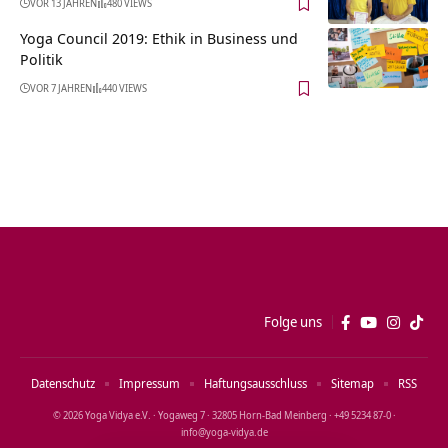
VOR 13 JAHREN
480 VIEWS
Yoga Council 2019: Ethik in Business und
Politik
VOR 7 JAHREN
440 VIEWS
Folge uns
Datenschutz
Impressum
Haftungsausschluss
Sitemap
RSS
© 2026 Yoga Vidya e.V. · Yogaweg 7 · 32805 Horn‑Bad Meinberg · +49 5234 87‑0 ·
info@yoga‑vidya.de