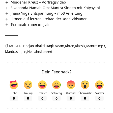
Mindener Kreuz‏‎ – Vortragsvideo
Sivananda Namah Om: Mantra Singen mit Katyayani
Jnana Yoga Entspannung – mp3 Anleitung
Firmenlauf letzten Freitag‏ der Yoga Vidyaner
Teamaufnahme im Juli
TAGGED:
Bhajan
Bhakti
Hagit Noam
Kirtan
Klassik
Mantra mp3
Mantrasingen
Neujahrskonzert
Dein Feedback?
Liebe
Traurig
Fröhlich
Schläfrig
Wütend
Überrascht
Zwinker
0
0
0
0
0
0
0