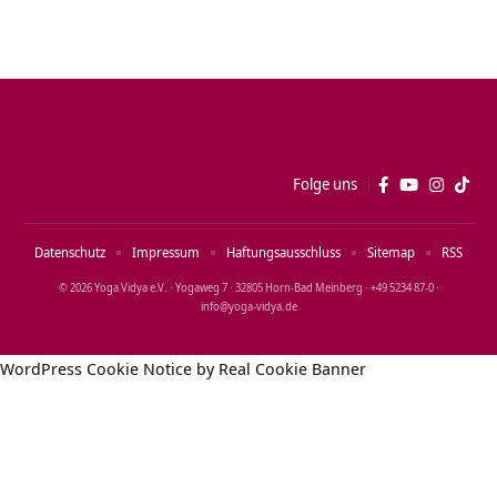
Folge uns
Datenschutz
Impressum
Haftungsausschluss
Sitemap
RSS
© 2026 Yoga Vidya e.V. · Yogaweg 7 · 32805 Horn‑Bad Meinberg · +49 5234 87‑0 ·
info@yoga‑vidya.de
WordPress Cookie Notice by Real Cookie Banner