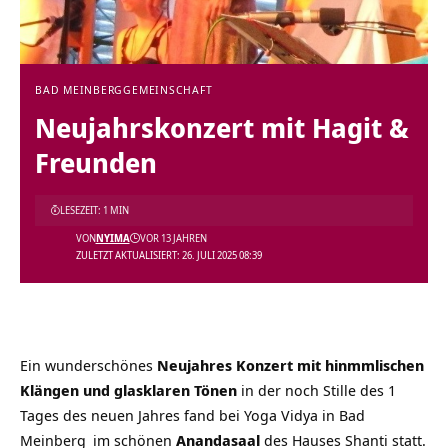
BAD MEINBERG
GEMEINSCHAFT
Neujahrskonzert mit Hagit &
Freunden
LESEZEIT: 1 MIN
VON
NYIMA
VOR 13 JAHREN
ZULETZT AKTUALISIERT: 26. JULI 2025 08:39
Ein wunderschönes
Neujahres Konzert mit hinmmlischen
Klängen und glasklaren Tönen
in der noch Stille des 1
Tages des neuen Jahres fand bei
Yoga Vidya in Bad
Meinberg
im schönen
Anandasaal
des Hauses Shanti statt.