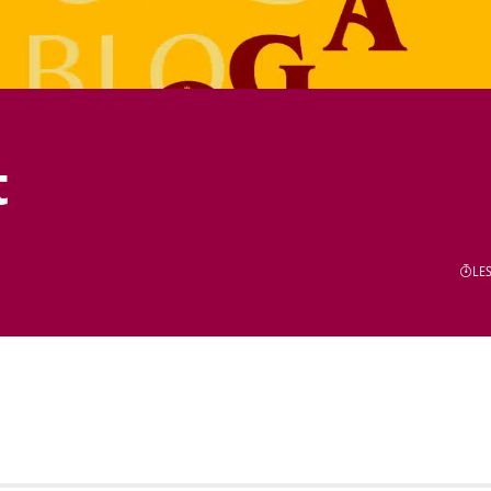
t
LES