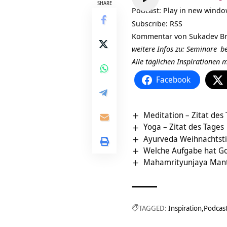
Player
SHARE
Podcast:
Play in new wind
Subscribe:
RSS
Kommentar von
Sukadev Br
weitere Infos zu:
Seminare
be
Alle täglichen Inspirationen
Facebook
Meditation – Zitat des
Yoga – Zitat des Tages
Ayurveda Weihnachtstip
Welche Aufgabe hat Go
Mahamrityunjaya Mant
TAGGED:
Inspiration
Podcas