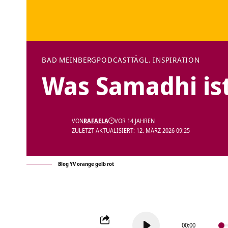
BAD MEINBERG
PODCAST
TÄGL. INSPIRATION
Was Samadhi is
VON
RAFAELA
VOR 14 JAHREN
ZULETZT AKTUALISIERT: 12. MÄRZ 2026 09:25
Blog YV orange gelb rot
Audio-
00:00