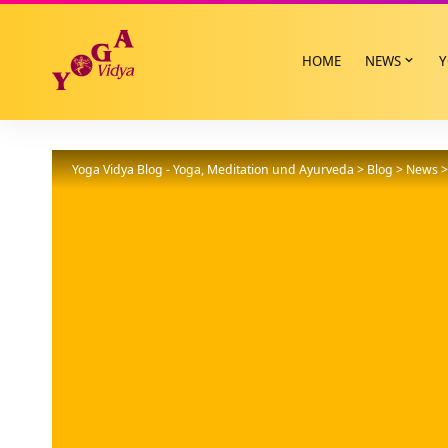
HOME
NEWS
Y
Yoga Vidya Blog - Yoga, Meditation und Ayurveda
>
Blog
>
News