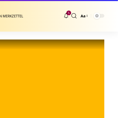
5
Aa
N MERKZETTEL
Größenänderung