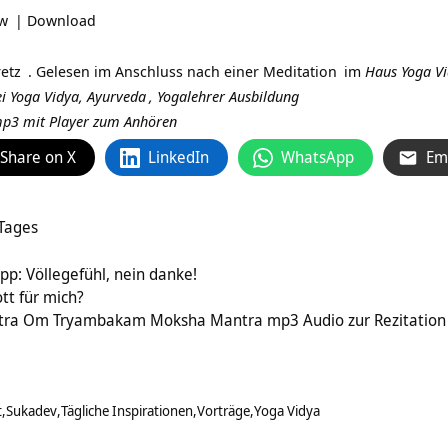
ow
|
Download
etz
. Gelesen im Anschluss nach einer
Meditation
im
Haus Yoga V
i Yoga Vidya,
Ayurveda
,
Yogalehrer Ausbildung
 mp3 mit Player zum Anhören
Share on X
LinkedIn
WhatsApp
Em
 Tages
p: Völlegefühl, nein danke!
tt für mich?
ra Om Tryambakam Moksha Mantra mp3 Audio zur Rezitation
t
Sukadev
Tägliche Inspirationen
Vorträge
Yoga Vidya