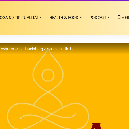
OGA & SPIRITUALITÄT
HEALTH & FOOD
PODCAST
MEI
>
Ashrams
>
Bad Meinberg
>
Was Samadhi ist