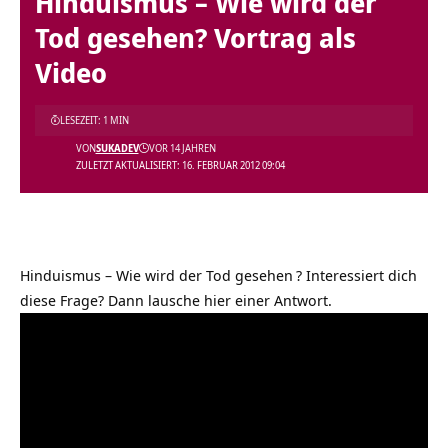
Hinduismus – Wie wird der
Tod gesehen? Vortrag als
Video
LESEZEIT: 1 MIN
VON
SUKADEV
VOR 14 JAHREN
ZULETZT AKTUALISIERT: 16. FEBRUAR 2012 09:04
Hinduismus – Wie wird der Tod gesehen
? Interessiert dich
diese Frage? Dann lausche hier einer Antwort.