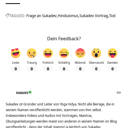
TAGGED:
Frage an Sukadev
Hinduismus
Sukadev Vortrag
Tod
Dein Feedback?
Liebe
Traurig
Fröhlich
Schläfrig
Wütend
Überrascht
Zwinker
0
0
0
0
0
0
0
SUKADEV
Sukadev ist Gründer und Leiter von Yoga Vidya. Nicht alle Beiräge, die in
seinem Namen veröffentlicht werden, stammen von ihm selbst.
Insbesondere Videos und Audios mit Vorträgen, Mantras,
Übungsanleitungen werden meist von anderen in seinem Namen im Blog
veröffentlicht - denn der Inhalt stammt ja letztlich von Sukadev