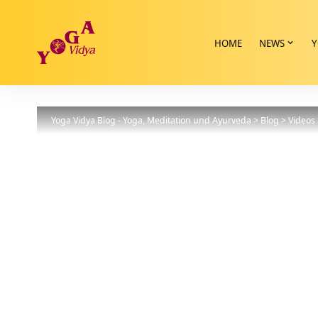
HOME
NEWS
Y
Yoga Vidya Blog - Yoga, Meditation und Ayurveda
>
Blog
>
Videos