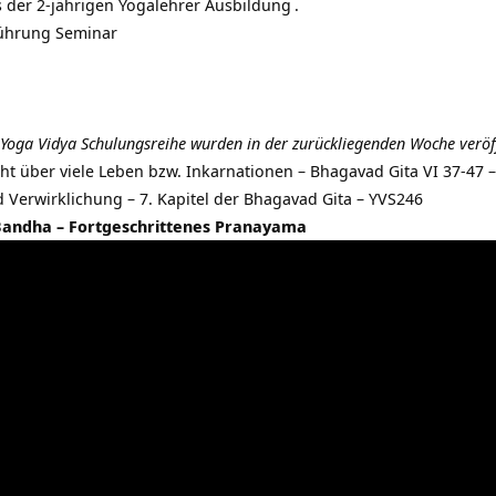
s der 2-jährigen
Yogalehrer Ausbildung
.
führung Seminar
 Yoga Vidya Schulungsreihe wurden in der zurückliegenden Woche veröff
eht über viele Leben bzw. Inkarnationen – Bhagavad Gita VI 37-47 
 Verwirklichung – 7. Kapitel der Bhagavad Gita – YVS246
Bandha – Fortgeschrittenes Pranayama