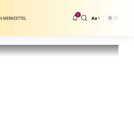
6
Aa
N MERKZETTEL
Größenänderung