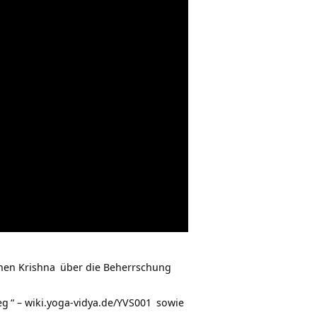
enen
Krishna
über die Beherrschung
eg
“ –
wiki.yoga-vidya.de/YVS001
sowie