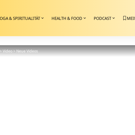
OGA & SPIRITUALITÄT
HEALTH & FOOD
PODCAST
MEI
>
Video
>
Neue Videos