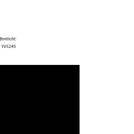
entlicht:
– YVS245