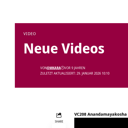
VIDEO
Neue Videos
VON
OMKARA
VOR 9 JAHREN
ZULETZT AKTUALISIERT: 29. JANUAR 2026 10:10
VC208 Anandamayakosha is
SHARE