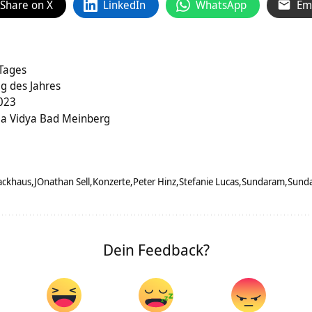
Share on X
LinkedIn
WhatsApp
Em
 Tages
ag des Jahres
2023
ga Vidya Bad Meinberg
ackhaus
JOnathan Sell
Konzerte
Peter Hinz
Stefanie Lucas
Sundaram
Sund
Dein Feedback?