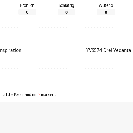
Fröhlich
Schläfrig
Wütend
0
0
0
nspiration
YVS574 Drei Vedanta 
rderliche Felder sind mit
*
markiert.