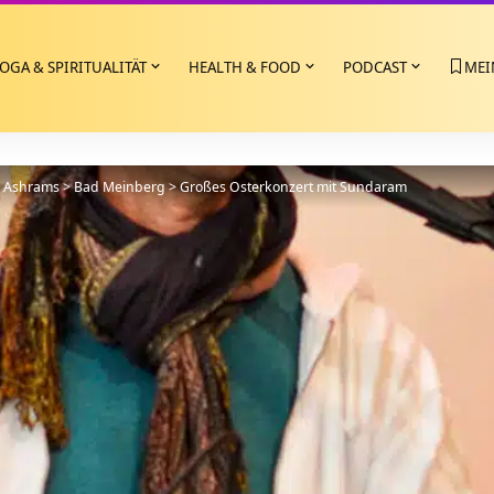
OGA & SPIRITUALITÄT
HEALTH & FOOD
PODCAST
MEI
>
Ashrams
>
Bad Meinberg
>
Großes Osterkonzert mit Sundaram