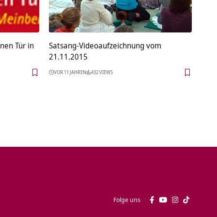
nen Tür in
Satsang-Videoaufzeichnung vom
21.11.2015
VOR 11 JAHREN
432 VIEWS
Folge uns