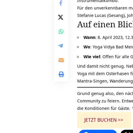
Instrumentalkombo.
Für den unverkennbaren ma
Stefanie Lucas (Gesang), Jo
Auf einen Bli
Wann
: 8. April 2023, 12
Wo
: Yoga Vidya Bad Me
Wie viel
: Offen für all
Und damit nicht genug. Ne
Yoga mit dem Osterhasen für
Mantra-Singen, Wanderunge
Grund genug also, den näch
Community zu feiern. Entwe
die
Konditionen für Gäste.
JETZT BUCHEN >>