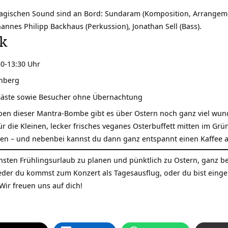
gischen Sound sind an Bord: Sundaram (Komposition, Arrangement
hannes Philipp Backhaus (Perkussion), Jonathan Sell (Bass).
ck
.30-13:30 Uhr
inberg
e Gäste sowie Besucher ohne Übernachtung
ben dieser Mantra-Bombe gibt es über Ostern noch ganz viel wu
 die Kleinen, lecker frisches veganes Osterbuffett mitten im Grü
n – und nebenbei kannst du dann ganz entspannt einen Kaffee au
sten Frühlingsurlaub zu planen und pünktlich zu Ostern, ganz bes
der du kommst zum Konzert als Tagesausflug, oder du bist eingeb
Wir freuen uns auf dich!