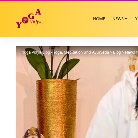
HOME
NEWS
Y
Yoga Vidya Blog - Yoga, Meditation und Ayurveda
>
Blog
>
News