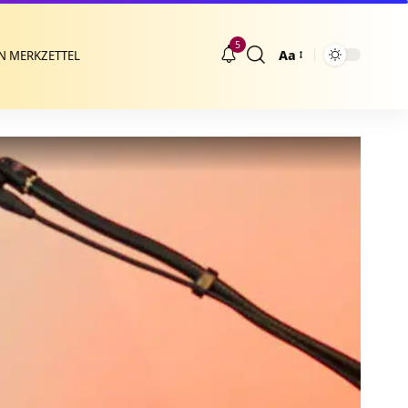
5
Aa
N MERKZETTEL
Größenänderung