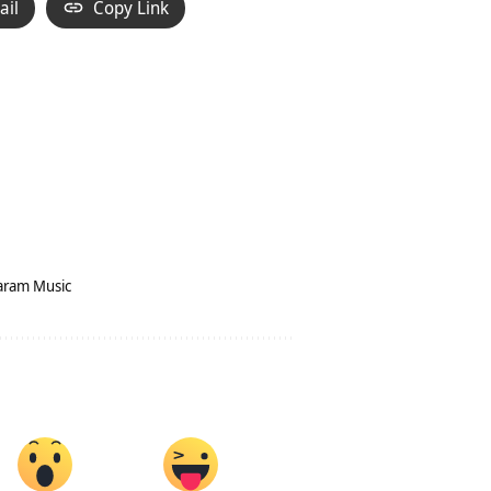
ail
Copy Link
aram Music