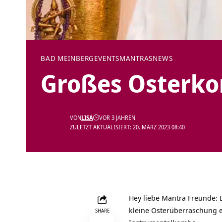
BAD MEINBERG
EVENTS
MANTRAS
NEWS
Großes Osterko
VON
LISA
VOR 3 JAHREN
ZULETZT AKTUALISIERT: 20. MÄRZ 2023 08:40
Hey liebe Mantra Freunde: D
kleine Osterüberraschung 
SHARE