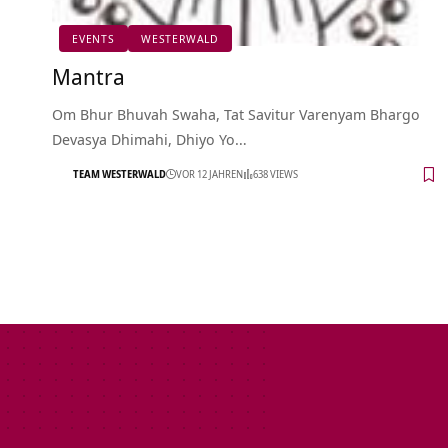
EVENTS
WESTERWALD
Mantra
Om Bhur Bhuvah Swaha, Tat Savitur Varenyam Bhargo
Devasya Dhimahi, Dhiyo Yo…
TEAM WESTERWALD
VOR 12 JAHREN
638 VIEWS