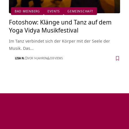
BAD MEINBERG
EVENTS
GEMEINSCHAFT
Fotoshow: Klänge und Tanz auf dem
Yoga Vidya Musikfestival
Im Tanz verbindet sich der Körper mit der Seele der
Musik. Das…
LISA N.
VOR 14 JAHREN
559 VIEWS