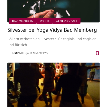
BAD MEINBERG
EVENTS
GEMEINSCHAFT
Silvester bei Yoga Vidya Bad Meinberg
Böllern verboten an Silvester? Für Yoginis und Yogis an
und für sich…
LISA
VOR 5 JAHREN
679 VIEWS