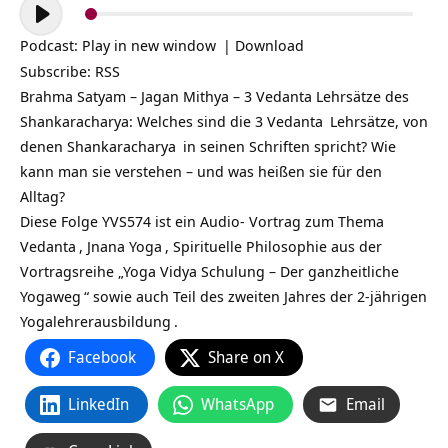
Audio-
Player
Podcast:
Play in new window
|
Download
Subscribe:
RSS
Brahma Satyam – Jagan Mithya – 3 Vedanta Lehrsätze des
Shankaracharya: Welches sind die 3
Vedanta
Lehrsätze, von
denen
Shankaracharya
in seinen Schriften spricht? Wie
kann man sie verstehen – und was heißen sie für den
Alltag?
Diese Folge YVS574 ist ein Audio- Vortrag zum Thema
Vedanta
,
Jnana Yoga
, Spirituelle Philosophie aus der
Vortragsreihe „
Yoga Vidya Schulung – Der ganzheitliche
Yogaweg
“ sowie auch Teil des zweiten Jahres der
2-jährigen
Yogalehrerausbildung
.
Facebook
Share on X
LinkedIn
WhatsApp
Email