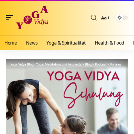
Aa
Größenänderun
Home
News
Yoga & Spiritualität
Health & Food
Yoga Vidya Blog - Yoga, Meditation und Ayurveda
>
Blog
>
Podcast
>
Vorträge
>
YVS5