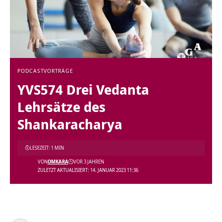
PODCAST
VORTRÄGE
YVS574 Drei Vedanta
Lehrsätze des
Shankaracharya
LESEZEIT: 1 MIN
VON
OMKARA
VOR 3 JAHREN
ZULETZT AKTUALISIERT: 14. JANUAR 2023 11:36