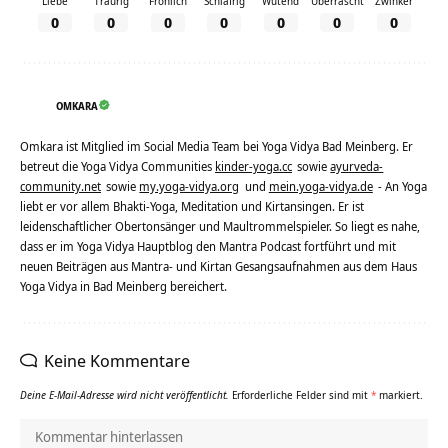
Liebe
Traurig
Fröhlich
Schläfrig
Wütend
Überrascht
Zwinker
0
0
0
0
0
0
0
OMKARA
Omkara ist Mitglied im Social Media Team bei Yoga Vidya Bad Meinberg. Er
betreut die Yoga Vidya Communities
kinder-yoga.cc
sowie
ayurveda-
community.net
sowie
my.yoga-vidya.org
und
mein.yoga-vidya.de
- An Yoga
liebt er vor allem Bhakti-Yoga, Meditation und Kirtansingen. Er ist
leidenschaftlicher Obertonsänger und Maultrommelspieler. So liegt es nahe,
dass er im Yoga Vidya Hauptblog den Mantra Podcast fortführt und mit
neuen Beiträgen aus Mantra- und Kirtan Gesangsaufnahmen aus dem Haus
Yoga Vidya in Bad Meinberg bereichert.
Keine Kommentare
Deine E-Mail-Adresse wird nicht veröffentlicht.
Erforderliche Felder sind mit
*
markiert.