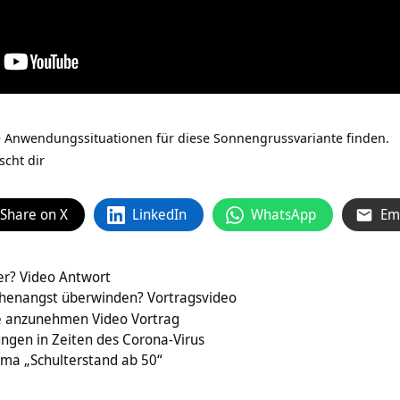
ne Anwendungssituationen für diese Sonnengrussvariante finden.
cht dir
Share on X
LinkedIn
WhatsApp
Em
er? Video Antwort
henangst überwinden? Vortragsvideo
e anzunehmen Video Vortrag
ngen in Zeiten des Corona-Virus
ema „Schulterstand ab 50“