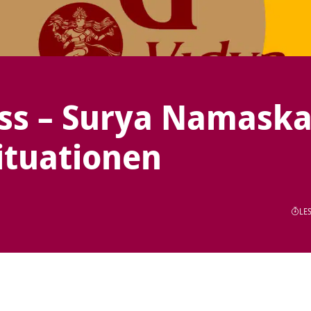
ss – Surya Namaska
ituationen
LES