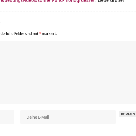
pie/uebungsvideos/sonnen-und-mondgruesse/
. Liebe Grüße!
r
rderliche Felder sind mit
*
markiert.
Alterna