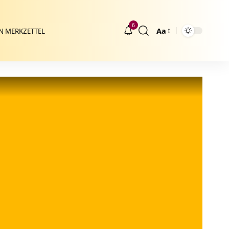
6
Aa
N MERKZETTEL
Größenänderung