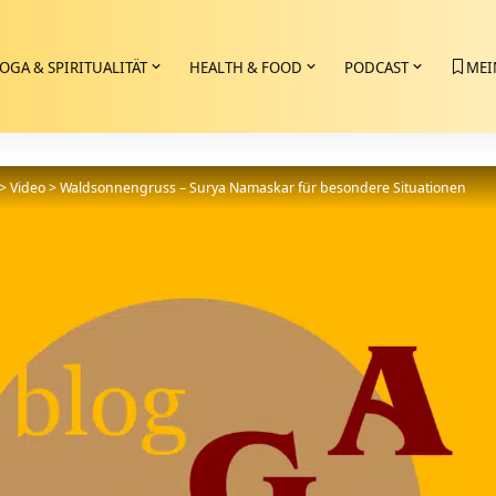
OGA & SPIRITUALITÄT
HEALTH & FOOD
PODCAST
MEI
>
Video
>
Waldsonnengruss – Surya Namaskar für besondere Situationen