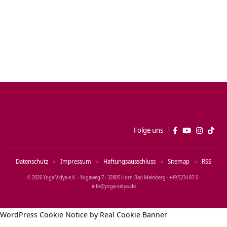
Folge uns
Datenschutz
Impressum
Haftungsausschluss
Sitemap
RSS
© 2026 Yoga Vidya e.V. · Yogaweg 7 · 32805 Horn‑Bad Meinberg · +49 5234 87‑0 ·
info@yoga‑vidya.de
WordPress Cookie Notice by Real Cookie Banner