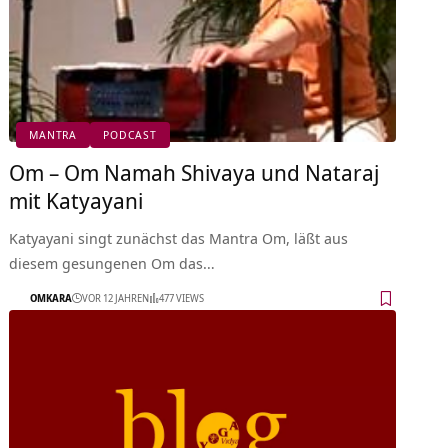
MANTRA
PODCAST
Om – Om Namah Shivaya und Nataraj
mit Katyayani
Katyayani singt zunächst das Mantra Om, läßt aus
diesem gesungenen Om das…
OMKARA
VOR 12 JAHREN
477 VIEWS