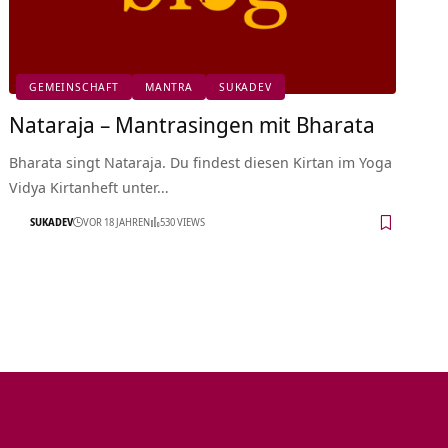
GEMEINSCHAFT
MANTRA
SUKADEV
Nataraja – Mantrasingen mit Bharata
Bharata singt Nataraja. Du findest diesen Kirtan im Yoga
Vidya Kirtanheft unter…
SUKADEV
VOR 18 JAHREN
530 VIEWS