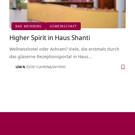
BAD MEINBERG
GEMEINSCHAFT
Higher Spirit in Haus Shanti
Wellnesshotel oder Ashram? Viele, die erstmals durch
das gläserne Rezeptionsportal in Haus…
LISA N.
VOR 13 JAHREN
504 VIEWS