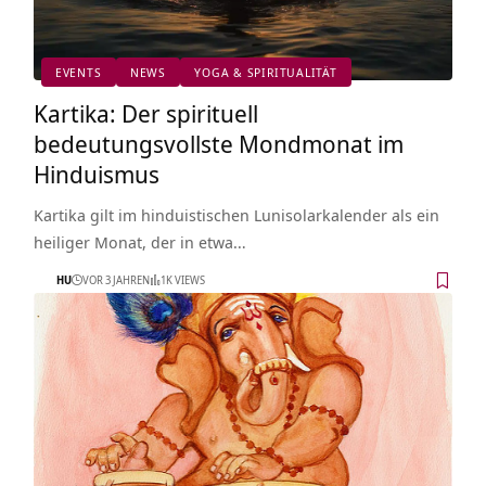
EVENTS
NEWS
YOGA & SPIRITUALITÄT
Kartika: Der spirituell
bedeutungsvollste Mondmonat im
Hinduismus
Kartika gilt im hinduistischen Lunisolarkalender als ein
heiliger Monat, der in etwa…
HU
VOR 3 JAHREN
1K VIEWS