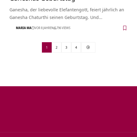
Ganesha, der liebevolle Elefantengott, feiert jährlich an
Ganesha Chaturthi seinen Geburtstag. Und…
MARIA MA
VOR 8 JAHREN
796 VIEWS
1
2
3
4