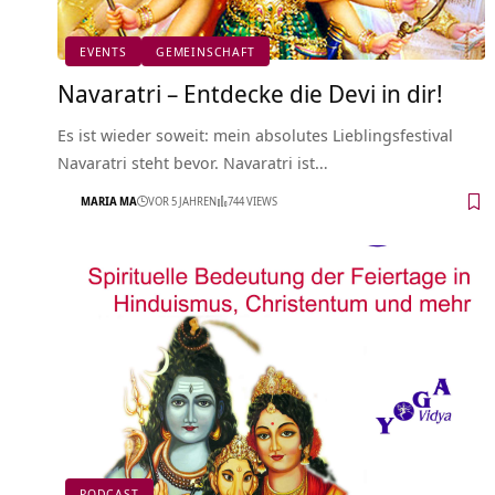
EVENTS
GEMEINSCHAFT
Navaratri – Entdecke die Devi in dir!
Es ist wieder soweit: mein absolutes Lieblingsfestival
Navaratri steht bevor. Navaratri ist…
MARIA MA
VOR 5 JAHREN
744 VIEWS
PODCAST