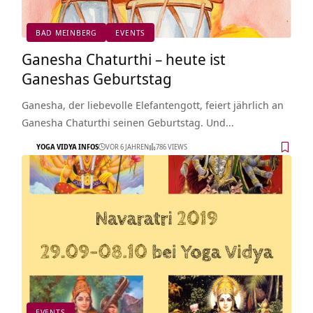
BAD MEINBERG
EVENTS
Ganesha Chaturthi – heute ist
Ganeshas Geburtstag
Ganesha, der liebevolle Elefantengott, feiert jährlich an
Ganesha Chaturthi seinen Geburtstag. Und…
YOGA VIDYA INFOS
VOR 6 JAHREN
786 VIEWS
EVENTS