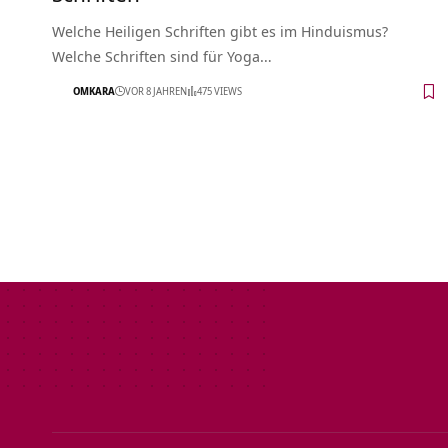
Welche Heiligen Schriften gibt es im Hinduismus?
Welche Schriften sind für Yoga…
OMKARA
VOR 8 JAHREN
475 VIEWS