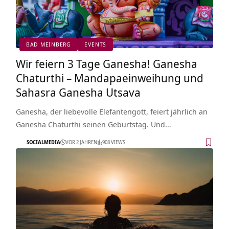
BAD MEINBERG
EVENTS
Wir feiern 3 Tage Ganesha! Ganesha
Chaturthi – Mandapaeinweihung und
Sahasra Ganesha Utsava
Ganesha, der liebevolle Elefantengott, feiert jährlich an
Ganesha Chaturthi seinen Geburtstag. Und…
SOCIALMEDIA
VOR 2 JAHREN
908 VIEWS