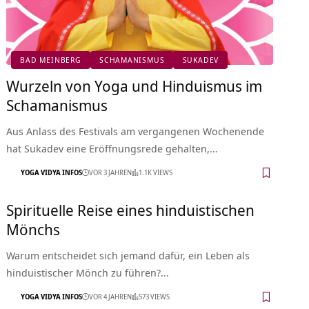
BAD MEINBERG
SCHAMANISMUS
SUKADEV
Wurzeln von Yoga und Hinduismus im
Schamanismus
Aus Anlass des Festivals am vergangenen Wochenende
hat Sukadev eine Eröffnungsrede gehalten,…
YOGA VIDYA INFOS
VOR 3 JAHREN
1.1K VIEWS
Spirituelle Reise eines hinduistischen
Mönchs
Warum entscheidet sich jemand dafür, ein Leben als
hinduistischer Mönch zu führen?…
YOGA VIDYA INFOS
VOR 4 JAHREN
573 VIEWS