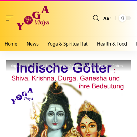
Aa
Größenänderun
Home
News
Yoga & Spiritualität
Health & Food
Yoga Vidya Blog - Yoga, Meditation und Ayurveda
>
Blog
>
Podcast
>
Podcast Kanal: Shiva, Krishna, Durga Ganesha – indische Götter Podcast