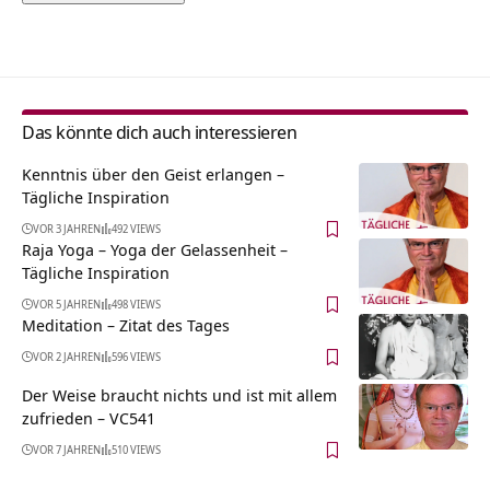
Alternative:
Das könnte dich auch interessieren
Kenntnis über den Geist erlangen –
Tägliche Inspiration
VOR 3 JAHREN
492 VIEWS
Raja Yoga – Yoga der Gelassenheit –
Tägliche Inspiration
VOR 5 JAHREN
498 VIEWS
Meditation – Zitat des Tages
VOR 2 JAHREN
596 VIEWS
Der Weise braucht nichts und ist mit allem
zufrieden – VC541
VOR 7 JAHREN
510 VIEWS