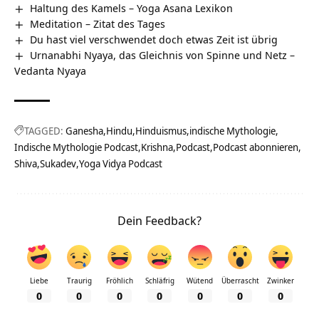
Haltung des Kamels – Yoga Asana Lexikon
Meditation – Zitat des Tages
Du hast viel verschwendet doch etwas Zeit ist übrig
Urnanabhi Nyaya, das Gleichnis von Spinne und Netz –
Vedanta Nyaya
TAGGED:
Ganesha
Hindu
Hinduismus
indische Mythologie
Indische Mythologie Podcast
Krishna
Podcast
Podcast abonnieren
Shiva
Sukadev
Yoga Vidya Podcast
Dein Feedback?
Liebe
Traurig
Fröhlich
Schläfrig
Wütend
Überrascht
Zwinker
0
0
0
0
0
0
0