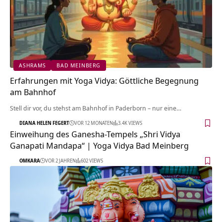
ASHRAMS
BAD MEINBERG
Erfahrungen mit Yoga Vidya: Göttliche Begegnung
am Bahnhof
Stell dir vor, du stehst am Bahnhof in Paderborn – nur eine…
DIANA HELEN FEGERT
VOR 12 MONATEN
3.4K VIEWS
Einweihung des Ganesha-Tempels „Shri Vidya
Ganapati Mandapa“ | Yoga Vidya Bad Meinberg
OMKARA
VOR 2 JAHREN
602 VIEWS