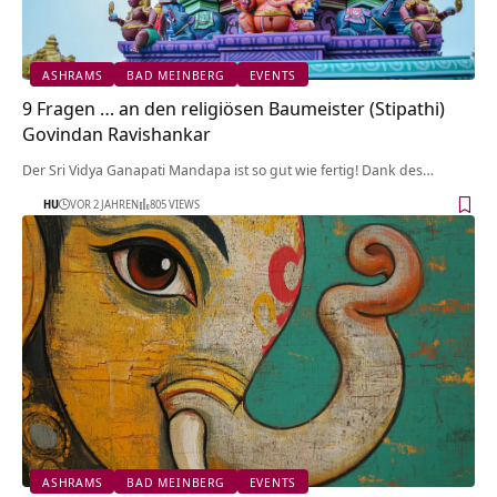
ASHRAMS
BAD MEINBERG
EVENTS
9 Fragen … an den religiösen Baumeister (Stipathi)
Govindan Ravishankar
Der Sri Vidya Ganapati Mandapa ist so gut wie fertig! Dank des…
HU
VOR 2 JAHREN
805 VIEWS
ASHRAMS
BAD MEINBERG
EVENTS