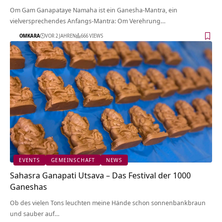
Om Gam Ganapataye Namaha ist ein Ganesha-Mantra, ein
vielversprechendes Anfangs-Mantra: Om Verehrung…
OMKARA
VOR 2 JAHREN
666 VIEWS
EVENTS
GEMEINSCHAFT
NEWS
Sahasra Ganapati Utsava – Das Festival der 1000
Ganeshas
Ob des vielen Tons leuchten meine Hände schon sonnenbankbraun
und sauber auf…