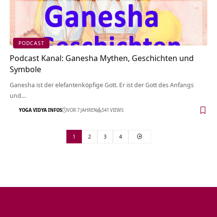
PODCAST
Podcast Kanal: Ganesha Mythen, Geschichten und
Symbole
Ganesha ist der elefantenköpfige Gott. Er ist der Gott des Anfangs
und…
YOGA VIDYA INFOS
VOR 7 JAHREN
541 VIEWS
1
2
3
4