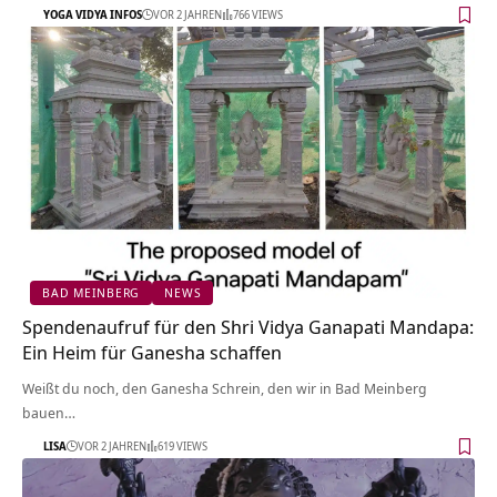
YOGA VIDYA INFOS
VOR 2 JAHREN
766 VIEWS
BAD MEINBERG
NEWS
Spendenaufruf für den Shri Vidya Ganapati Mandapa:
Ein Heim für Ganesha schaffen
Weißt du noch, den Ganesha Schrein, den wir in Bad Meinberg
bauen…
LISA
VOR 2 JAHREN
619 VIEWS