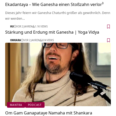
Ekadantaya – Wie Ganesha einen Stoßzahn verlor³
Dieses Jahr feiern wir Ganesha Chaturthi größer als gewöhnlich. Denn
wir werden…
HU
VOR 2 JAHREN
1.1K VIEWS
Stärkung und Erdung mit Ganesha | Yoga Vidya
OMKARA
VOR 2 JAHREN
614 VIEWS
MANTRA
PODCAST
Om Gam Ganapataye Namaha mit Shankara