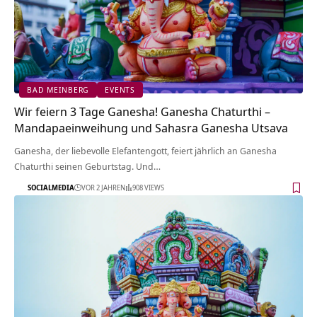
BAD MEINBERG
EVENTS
Wir feiern 3 Tage Ganesha! Ganesha Chaturthi –
Mandapaeinweihung und Sahasra Ganesha Utsava
Ganesha, der liebevolle Elefantengott, feiert jährlich an Ganesha
Chaturthi seinen Geburtstag. Und…
SOCIALMEDIA
VOR 2 JAHREN
908 VIEWS