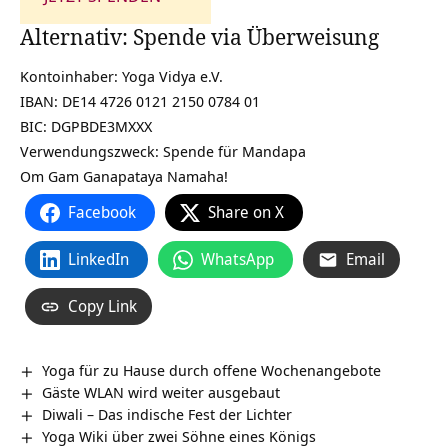
Alternativ: Spende via Überweisung
Kontoinhaber: Yoga Vidya e.V.
IBAN: DE14 4726 0121 2150 0784 01
BIC: DGPBDE3MXXX
Verwendungszweck: Spende für Mandapa
Om Gam Ganapataya Namaha!
Facebook
Share on X
LinkedIn
WhatsApp
Email
Copy Link
Yoga für zu Hause durch offene Wochenangebote
Gäste WLAN wird weiter ausgebaut
Diwali – Das indische Fest der Lichter
Yoga Wiki über zwei Söhne eines Königs