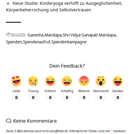
Neue Studie: Kinderyoga verhilft zu Ausgeglichenheit,
Körperbeherrschung und Selbstvertrauen
TAGGED:
Ganesha
Mandapa
Shri Vidya Ganapati Mandapa
Spenden
Spendenaufruf
Spendenkampagne
Dein Feedback?
Liebe
Traurig
Fröhlich
Schläfrig
Wütend
Überrascht
Zwinker
0
0
0
0
0
0
0
Keine Kommentare
Deine E-Mail-Adresse wird nicht veröffentlicht.
Erforderliche Felder sind mit
*
markiert.