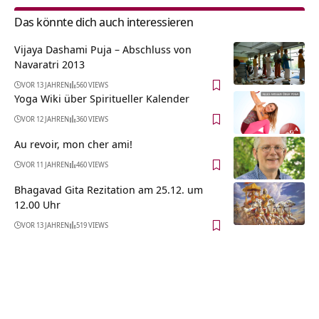
Das könnte dich auch interessieren
Vijaya Dashami Puja – Abschluss von
Navaratri 2013
VOR 13 JAHREN
560 VIEWS
Yoga Wiki über Spiritueller Kalender
VOR 12 JAHREN
360 VIEWS
Au revoir, mon cher ami!
VOR 11 JAHREN
460 VIEWS
Bhagavad Gita Rezitation am 25.12. um
12.00 Uhr
VOR 13 JAHREN
519 VIEWS