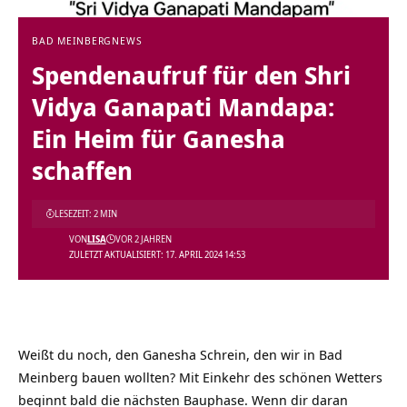
BAD MEINBERG
NEWS
Spendenaufruf für den Shri
Vidya Ganapati Mandapa:
Ein Heim für Ganesha
schaffen
LESEZEIT: 2 MIN
VON
LISA
VOR 2 JAHREN
ZULETZT AKTUALISIERT: 17. APRIL 2024 14:53
Weißt du noch, den Ganesha Schrein, den wir in Bad
Meinberg bauen wollten? Mit Einkehr des schönen Wetters
beginnt bald die nächsten Bauphase. Wenn dir daran