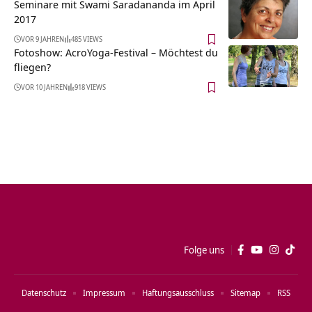
Seminare mit Swami Saradananda im April
2017
VOR 9 JAHREN
485 VIEWS
Fotoshow: AcroYoga-Festival – Möchtest du
fliegen?
VOR 10 JAHREN
918 VIEWS
Folge uns
Datenschutz
Impressum
Haftungsausschluss
Sitemap
RSS