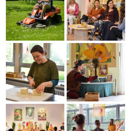
Karma Yoga im
Gemeinschaft
Gartenteam
Karma Yoga im Rituale
Karma Yoga in der Küche
Team