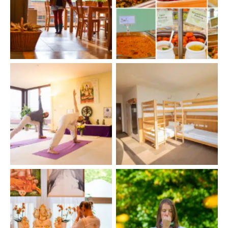
Karma Yoga im
Buffet
Haushaltsteam
Yoga
Mehrbettzimmer
No Caption
Pranayama