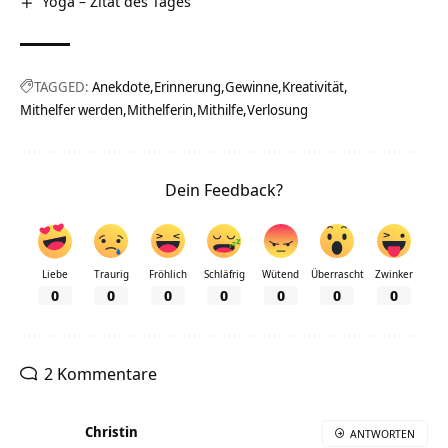
Yoga – Zitat des Tages
TAGGED:
Anekdote
Erinnerung
Gewinne
Kreativität
Mithelfer werden
Mithelferin
Mithilfe
Verlosung
Dein Feedback?
Liebe
Traurig
Fröhlich
Schläfrig
Wütend
Überrascht
Zwinker
0
0
0
0
0
0
0
2 Kommentare
Christin
ANTWORTEN