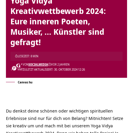
Yoga Vidya
Kreativwettbewerb 2024:
Eure inneren Poeten,
Musiker, … Künstler sind
gefragt!
LESEZEIT: 8 MIN
VON
SOCIALMEDIA
VOR 2 JAHREN
ZULETZT AKTUALISIERT: 30. OKTOBER 2024 12:26
Canvas hu
Du denkst deine schönen oder wichtigen spirituellen
Erlebnisse sind nur für dich von Belang? Mitnichten! Setze
sie kreativ um und mach mit bei unserem Yoga Vidya
Kreativwettbewerb 2024. Denn wir haben tolle Preise! Je