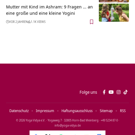
Mutter mit Kind im Ashram: 9 Fragen … an
eine große und eine kleine Yogini
VOR 2 JAHREN
1.1K VIEWS
Folge uns
Datenschutz
Impressum
Haftungsausschluss
Sitemap
RSS
© 2026 Yoga Vidya e.V. · Yogaweg 7 · 32805 Horn‑Bad Meinberg · +49 5234 87‑0 ·
info@yoga‑vidya.de