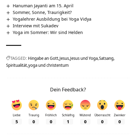
Hanuman Jayanti am 15. April
Sommer, Sonne, Traurigkeit?
Yogalehrer Ausbildung bei Yoga Vidya
Interview mit Sukadev
Yoga im Sommer: Wir sind Helden
TAGGED:
Hingabe an Gott
Jesus
Jesus und Yoga
Satsang
Spiritualität
yoga und christentum
Dein Feedback?
Liebe
Traurig
Fröhlich
Schläfrig
Wütend
Überrascht
Zwinker
5
0
0
1
0
0
0