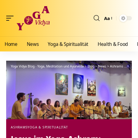
Aa
Größenänderun
Home
News
Yoga & Spiritualität
Health & Food
Yoga Vidya Blog - Yoga, Meditation und Ayurveda
>
Blog
>
News
>
Ashrams
>
Jesus 
ASHRAMS
YOGA & SPIRITUALITÄT