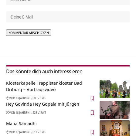
Alternative:
Das könnte dich auch interessieren
Klosterkapelle Trappistenkloster Bad
Driburg‏‎ – Vortragsvideo
VOR 13 JAHREN
585 VIEWS
Hey Govinda Hey Gopala mit Jürgen
VOR 16 JAHREN
423 VIEWS
Maha Samadhi
VOR 17 JAHREN
517 VIEWS