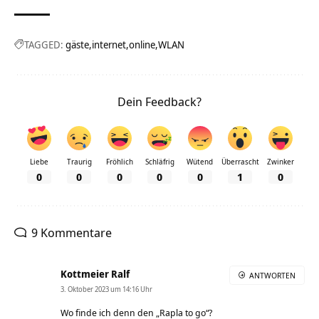
TAGGED:
gäste
internet
online
WLAN
Dein Feedback?
Liebe
Traurig
Fröhlich
Schläfrig
Wütend
Überrascht
Zwinker
0
0
0
0
0
1
0
9 Kommentare
Kottmeier Ralf
ANTWORTEN
3. Oktober 2023 um 14:16 Uhr
Wo finde ich denn den „Rapla to go“?