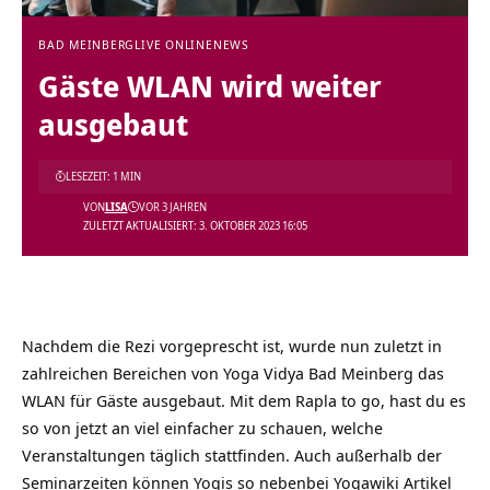
BAD MEINBERG
LIVE ONLINE
NEWS
Gäste WLAN wird weiter
ausgebaut
LESEZEIT: 1 MIN
VON
LISA
VOR 3 JAHREN
ZULETZT AKTUALISIERT: 3. OKTOBER 2023 16:05
Nachdem die Rezi vorgeprescht ist, wurde nun zuletzt in
zahlreichen Bereichen von Yoga Vidya Bad Meinberg das
WLAN für Gäste ausgebaut. Mit dem
Rapla to go
, hast du es
so von jetzt an viel einfacher zu schauen, welche
Veranstaltungen täglich stattfinden. Auch außerhalb der
Seminarzeiten können Yogis so nebenbei Yogawiki Artikel