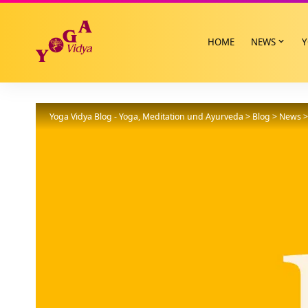
HOME
NEWS
Y
Yoga Vidya Blog - Yoga, Meditation und Ayurveda
>
Blog
>
News