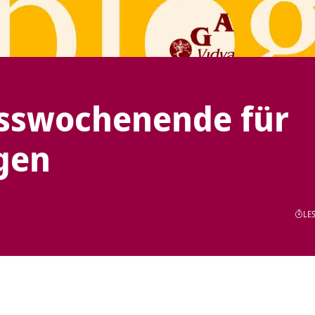
sswochenende für
gen
LES