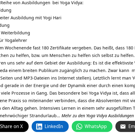
 Reihe von
Ausbildungen
bei Yoga Vidya:
ildung
iter Ausbildung mit Yogi Hari
ldung
 Weiterbildung
ür Yogalehrer
 Wochenende fast 180 Zertifikate vergeben. Das heißt, dass 180
n zu helfen, bzw. um Menschen zu helfen sich selbst zu helfen.
en uns sehr auf dem Gebiet der Ausbildung: Es ist die effektivste
veda einem breiten Publikum zugänglich zu machen. Zwar kann ma
o-Seiten und MP3-Dateien ins Internet stellen). Letztlich lernt ma
nd gerade in der Energie und der Dynamik einer durch einen kom
iele Prozesse in Gang. Das besondere bei Yoga Vidya ist, dass al
ene Praxis so miteinander verbinden, dass die Absolventen mit vi
 den Alltag gehen. Intensives Lernen in einem sehr ausgefüllten T
n mehrwöchiger Strandurlaub…
Mehr zu den Yoga Vidya Ausbildungen
Share on X
LinkedIn
WhatsApp
Em