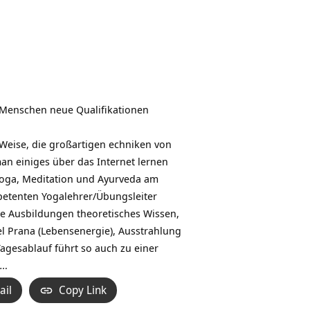
 Menschen neue Qualifikationen
 Weise, die großartigen echniken von
n einiges über das Internet lernen
n Yoga, Meditation und Ayurveda am
petenten Yogalehrer/Übungsleiter
le Ausbildungen theoretisches Wissen,
el Prana (Lebensenergie), Ausstrahlung
agesablauf führt so auch zu einer
 …
ail
Copy Link