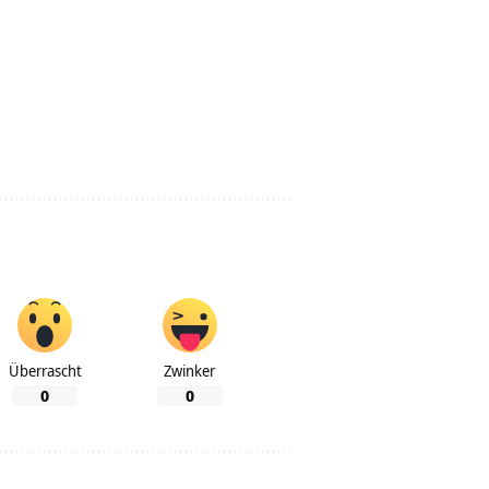
Überrascht
Zwinker
0
0