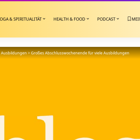
OGA & SPIRITUALITÄT
HEALTH & FOOD
PODCAST
MEI
>
Ausbildungen
>
Großes Abschlusswochenende für viele Ausbildungen