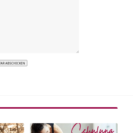
tive: