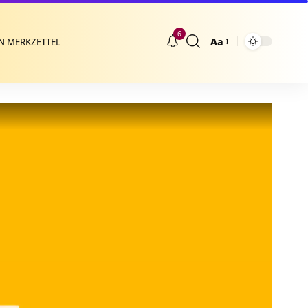
6
Aa
N MERKZETTEL
Größenänderung