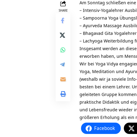
Am Sonntag schließen eine
–
Intensiv-Yogalehrer Ausb
SHARE
– Sampoorna Yoga Übungsle
–
Ayurveda Massage Ausbi
– Bhagavad Gita Yogalehrer
– Lachyoga Weiterbildung f
Insgesamt werden an diesem
erworben haben, um Mensche
Wir bei Yoga Vidya engagier
Yoga, Meditation und Ayur
(weshalb wir ja soviele Inf
besten bei einem Lehrer. U
geleiteten Gruppe kommen v
praktische Didaktik und eig
und Lebensfreude wieder in
größeren Erholung als ei
Facebook