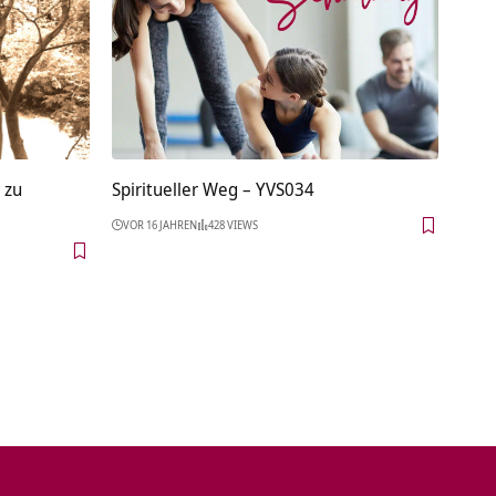
 zu
Spiritueller Weg – YVS034
VOR 16 JAHREN
428 VIEWS