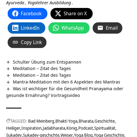
Ayurveda
,
Yogalehrer Ausbildung
.
Facebook
Share on X
LinkedIn
WhatsApp
Email
Copy Link
Schulter Übung zum Entspannen
Meditation – Zitat des Tages
Meditation – Zitat des Tages
Mantra-Meditation mit den 6 Aspekten des Mantras
Was ist wichtiger für die Gesundheit Pranayama oder
gesunde Ernährung? Vortragsvideo
TAGGED:
Bad Meinberg
Bhakti Yoga
Bharata
Geschichte
Heiliger
Inspiration
Jadabharata
König
Podcast
Spiritualität
Sukadev
Sukadev-geschichte
Weiser
Yoga Blog
Yoga Geschichte