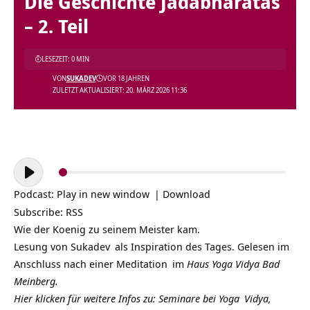
Die Geschichte Jadabharatas
– 2. Teil
LESEZEIT: 0 MIN
VON
SUKADEV
VOR 18 JAHREN
ZULETZT AKTUALISIERT: 20. MÄRZ 2026 11:36
Audio-
Player
Podcast:
Play in new window
|
Download
Subscribe:
RSS
Wie der Koenig zu seinem Meister kam.
Lesung von
Sukadev
als Inspiration des Tages. Gelesen im
Anschluss nach einer
Meditation
im
Haus Yoga Vidya Bad
Meinberg.
Hier klicken für weitere Infos zu: Seminare bei
Yoga
Vidya,