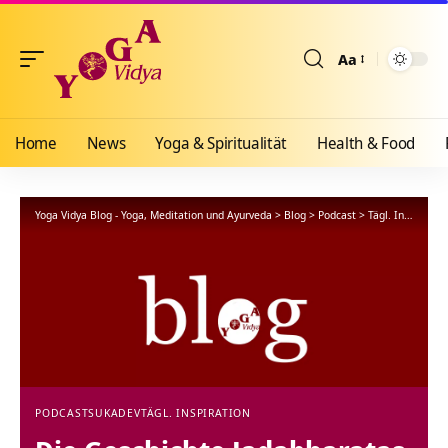
Aa
Größenänderun
Home
News
Yoga & Spiritualität
Health & Food
Yoga Vidya Blog - Yoga, Meditation und Ayurveda
>
Blog
>
Podcast
>
Tägl. Inspiration
PODCAST
SUKADEV
TÄGL. INSPIRATION