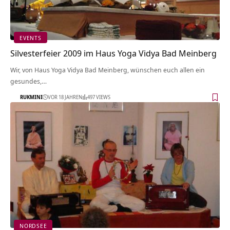
EVENTS
Silvesterfeier 2009 im Haus Yoga Vidya Bad Meinberg
Wir, von Haus Yoga Vidya Bad Meinberg, wünschen euch allen ein
gesundes,…
RUKMINI
VOR 18 JAHREN
497 VIEWS
NORDSEE