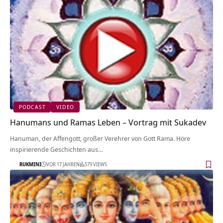
PODCAST
VIDEO
Hanumans und Ramas Leben – Vortrag mit Sukadev
Hanuman, der Affengott, großer Verehrer von Gott Rama. Höre
inspirierende Geschichten aus…
RUKMINI
VOR 17 JAHREN
579 VIEWS