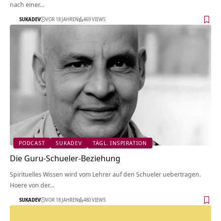
nach einer…
SUKADEV
VOR 18 JAHREN
469 VIEWS
PODCAST
SUKADEV
TÄGL. INSPIRATION
Die Guru-Schueler-Beziehung
Spirituelles Wissen wird vom Lehrer auf den Schueler uebertragen.
Hoere von der…
SUKADEV
VOR 18 JAHREN
480 VIEWS