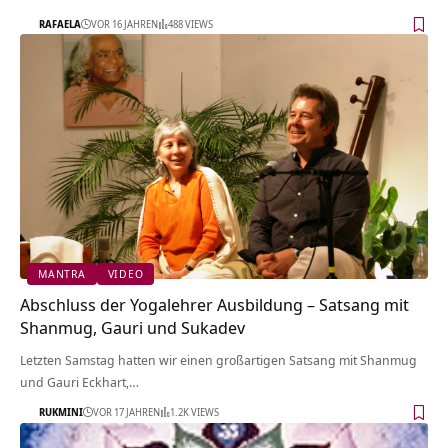
RAFAELA
VOR 16 JAHREN
488 VIEWS
MANTRA
VIDEO
Abschluss der Yogalehrer Ausbildung – Satsang mit
Shanmug, Gauri und Sukadev
Letzten Samstag hatten wir einen großartigen Satsang mit Shanmug
und Gauri Eckhart,…
RUKMINI
VOR 17 JAHREN
1.2K VIEWS