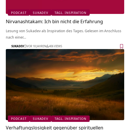
PODCAST
SUKADEV
TÄGL. INSPIRATION
Nirvanashtakam: Ich bin nicht die Erfahrung
Lesung von Sukadev als Inspiration des Tages. Gelesen im Anschluss
nach einer…
SUKADEV
VOR 18 JAHREN
406 VIEWS
PODCAST
SUKADEV
TÄGL. INSPIRATION
Verhaftungslosigkeit gegenüber spirituellen