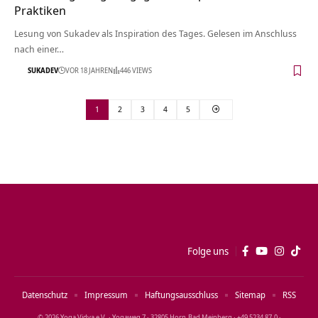
Praktiken
Lesung von Sukadev als Inspiration des Tages. Gelesen im Anschluss
nach einer…
SUKADEV
VOR 18 JAHREN
446 VIEWS
1
2
3
4
5
Folge uns
Datenschutz
Impressum
Haftungsausschluss
Sitemap
RSS
© 2026 Yoga Vidya e.V. · Yogaweg 7 · 32805 Horn‑Bad Meinberg · +49 5234 87‑0 ·