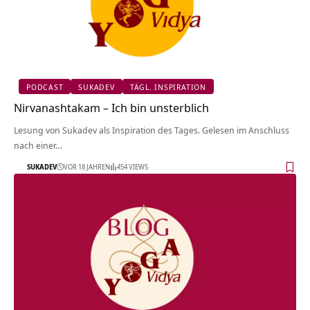
PODCAST
SUKADEV
TÄGL. INSPIRATION
Nirvanashtakam – Ich bin unsterblich
Lesung von Sukadev als Inspiration des Tages. Gelesen im Anschluss
nach einer…
SUKADEV
VOR 18 JAHREN
454 VIEWS