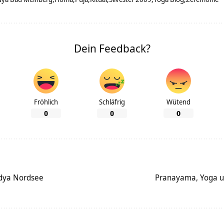
Dein Feedback?
Fröhlich
Schläfrig
Wütend
0
0
0
idya Nordsee
Pranayama, Yoga u