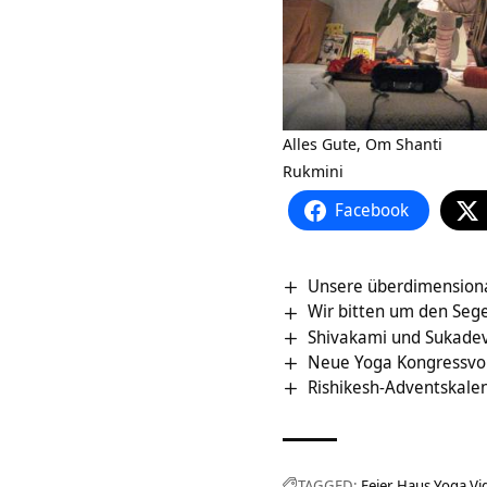
Alles Gute, Om Shanti
Rukmini
Facebook
Unsere überdimensiona
Wir bitten um den Sege
Shivakami und Sukadev
Neue Yoga Kongressvo
Rishikesh-Adventskale
TAGGED:
Feier
Haus Yoga Vi