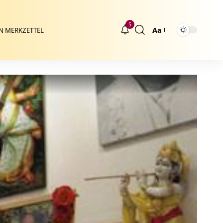
5
Aa
N MERKZETTEL
Größenänderung