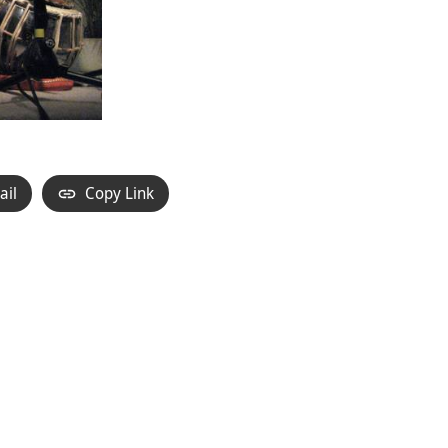
ail
Copy Link