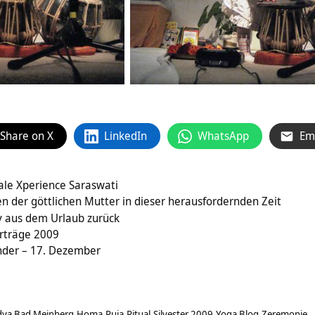
Share on X
LinkedIn
WhatsApp
Em
le Xperience Saraswati
n der göttlichen Mutter in dieser herausfordernden Zeit
 aus dem Urlaub zurück
rträge 2009
nder – 17. Dezember
dya Bad Meinberg
Homa
Puja
Ritual
Silvester 2009
Yoga Blog
Zeremonie