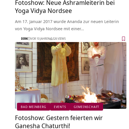
Fotoshow: Neue Ashramleiterin bei
Yoga Vidya Nordsee
Am 17. Januar 2017 wurde Ananda zur neuen Leiterin
von Yoga Vidya Nordsee mit einer…
DIRK
VOR 10 JAHREN
526 VIEWS
BAD MEINBERG
EVENTS
GEMEINSCHAFT
Fotoshow: Gestern feierten wir
Ganesha Chaturthi!