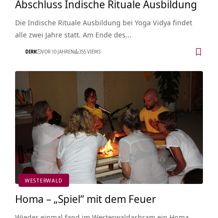
Abschluss Indische Rituale Ausbildung
Die Indische Rituale Ausbildung bei Yoga Vidya findet
alle zwei Jahre statt. Am Ende des…
DIRK
VOR 10 JAHREN
355 VIEWS
WESTERWALD
Homa – „Spiel“ mit dem Feuer
Wieder einmal fand im Westerwaldashram ein Homa