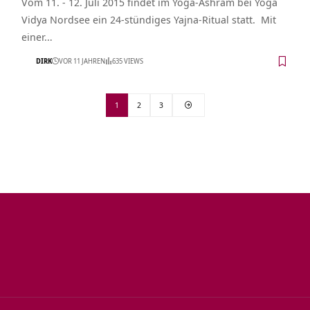
Vom 11. - 12. Juli 2015 findet im Yoga-Ashram bei Yoga
Vidya Nordsee ein 24-stündiges Yajna-Ritual statt. Mit
einer…
DIRK
VOR 11 JAHREN
635 VIEWS
1
2
3