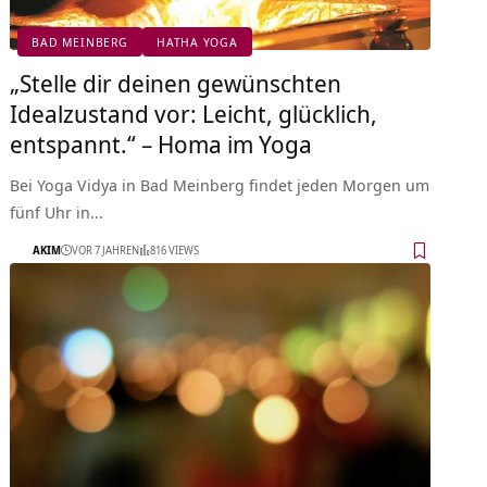
BAD MEINBERG
HATHA YOGA
„Stelle dir deinen gewünschten
Idealzustand vor: Leicht, glücklich,
entspannt.“ – Homa im Yoga
Bei Yoga Vidya in Bad Meinberg findet jeden Morgen um
fünf Uhr in…
AKIM
VOR 7 JAHREN
816 VIEWS