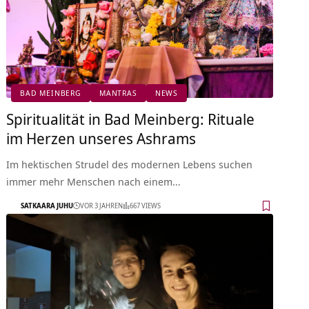
BAD MEINBERG
MANTRAS
NEWS
Spiritualität in Bad Meinberg: Rituale
im Herzen unseres Ashrams
Im hektischen Strudel des modernen Lebens suchen
immer mehr Menschen nach einem…
SATKAARA JUHU
VOR 3 JAHREN
667 VIEWS