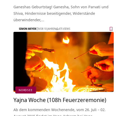
Ganeshas Geburtstag! Ganesha, Sohn von Parvati und
Shiva, Hindernisse beseitigender, Widerstände
überwindender,…
SIMON MEYER
VOR 10 JAHREN
475 VIEWS
NORDSEE
Yajna Woche (108h Feuerzeremonie)
Ab dem kommenden Wochenende, vom 26. Juli – 02.
August 2015 findet im Yoga-Ashram bei Yoga