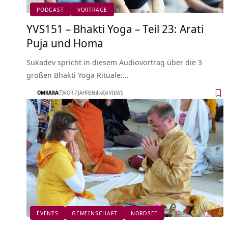
PODCAST
VORTRÄGE
YVS151 – Bhakti Yoga – Teil 23: Arati
Puja und Homa
Sukadev spricht in diesem Audiovortrag über die 3
großen Bhakti Yoga Rituale:…
OMKARA
VOR 7 JAHREN
604 VIEWS
EVENTS
GEMEINSCHAFT
NORDSEE