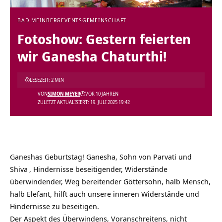
BAD MEINBERG
EVENTS
GEMEINSCHAFT
Fotoshow: Gestern feierten
wir Ganesha Chaturthi!
LESEZEIT: 2 MIN
VON
SIMON MEYER
VOR 10 JAHREN
ZULETZT AKTUALISIERT: 19. JULI 2025 19:42
Ganeshas Geburtstag! Ganesha, Sohn von Parvati und
Shiva
, Hindernisse beseitigender, Widerstände
überwindender, Weg bereitender Göttersohn, halb Mensch,
halb Elefant, hilft auch unsere inneren Widerstände und
Hindernisse zu beseitigen.
Der Aspekt des Überwindens, Voranschreitens, nicht