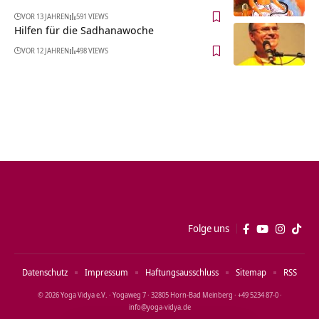
VOR 13 JAHREN
591 VIEWS
Hilfen für die Sadhanawoche
VOR 12 JAHREN
498 VIEWS
Folge uns
Datenschutz
Impressum
Haftungsausschluss
Sitemap
RSS
© 2026 Yoga Vidya e.V. · Yogaweg 7 · 32805 Horn‑Bad Meinberg · +49 5234 87‑0 ·
info@yoga‑vidya.de