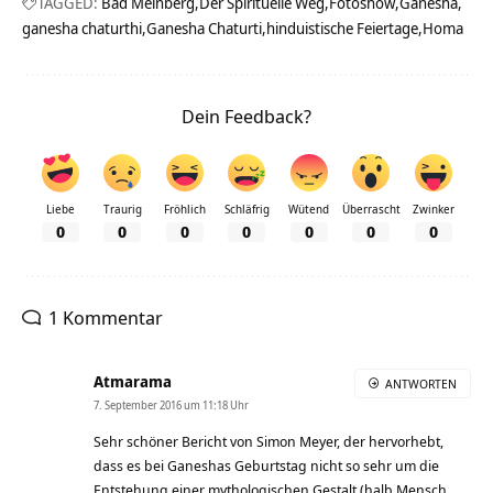
TAGGED:
Bad Meinberg
Der Spirituelle Weg
Fotoshow
Ganesha
ganesha chaturthi
Ganesha Chaturti
hinduistische Feiertage
Homa
Dein Feedback?
Liebe
Traurig
Fröhlich
Schläfrig
Wütend
Überrascht
Zwinker
0
0
0
0
0
0
0
1 Kommentar
Atmarama
ANTWORTEN
7. September 2016 um 11:18 Uhr
Sehr schöner Bericht von Simon Meyer, der hervorhebt,
dass es bei Ganeshas Geburtstag nicht so sehr um die
Entstehung einer mythologischen Gestalt (halb Mensch,