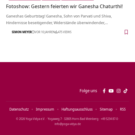
Fotoshow: Gestern feierten wir Ganesha Chaturthi!
Ganeshas Geburtstag! Ganesha, Sohn von Parvati und Shiva,
Hindernisse beseitigender, Widerstände überwindender,…
SIMON MEYER
VOR 10 JAHREN
475 VIEWS
Folge uns
Datenschutz
Impressum
Haftungsausschluss
Sitemap
RSS
© 2026 Yoga Vidya e.V. · Yogaweg 7 · 32805 Horn‑Bad Meinberg · +49 5234 87‑0 ·
info@yoga‑vidya.de