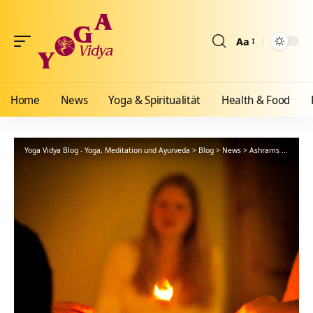
Aa
Größenänderun
Home
News
Yoga & Spiritualität
Health & Food
Yoga Vidya Blog - Yoga, Meditation und Ayurveda
>
Blog
>
News
>
Ashrams
>
Nordse