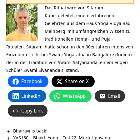
Das Ritual wird von
Sitaram
Kube
geleitet, einem erfahrenen
Gelehrten aus dem
Haus Yoga Vidya Bad
Meinberg
mit umfangreichen Wissen zu
traditionellen
Homa
– und
Puja
-
Ritualen.
Sitaram
hatte schon in den 90er Jahren intensiven
Einzelunterricht bei Swami Yogaratna in Bangalore (Indien),
der in der Tradition von Swami Satyananda, einem engen
Schüler
Swami Sivananda
s, stand.
Facebook
Share on X
LinkedIn
WhatsApp
Email
Copy Link
Bhairavi is back!
YVS150 – Bhakti Yoga – Teil 22: Murti Upasana –