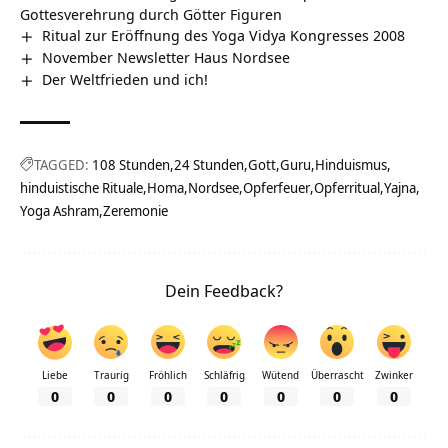
Gottesverehrung durch Götter Figuren
Ritual zur Eröffnung des Yoga Vidya Kongresses 2008
November Newsletter Haus Nordsee
Der Weltfrieden und ich!
TAGGED:
108 Stunden
24 Stunden
Gott
Guru
Hinduismus
hinduistische Rituale
Homa
Nordsee
Opferfeuer
Opferritual
Yajna
Yoga Ashram
Zeremonie
Dein Feedback?
Liebe
Traurig
Fröhlich
Schläfrig
Wütend
Überrascht
Zwinker
0
0
0
0
0
0
0