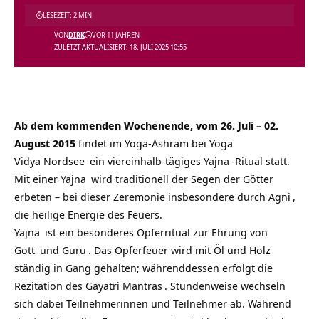
LESEZEIT: 2 MIN
VON
DIRK
VOR 11 JAHREN
ZULETZT AKTUALISIERT: 18. JULI 2025 10:55
Ab dem kommenden Wochenende, vom 26. Juli – 02.
August 2015
findet im
Yoga-Ashram
bei
Yoga
Vidya Nordsee
ein viereinhalb-tägiges
Yajna
-Ritual statt.
Mit einer
Yajna
wird traditionell der Segen der Götter
erbeten – bei dieser Zeremonie insbesondere durch
Agni
,
die heilige Energie des Feuers.
Yajna
ist ein besonderes Opferritual zur Ehrung von
Gott
und
Guru
. Das Opferfeuer wird mit Öl und Holz
ständig in Gang gehalten; währenddessen erfolgt die
Rezitation des
Gayatri Mantras
. Stundenweise wechseln
sich dabei Teilnehmerinnen und Teilnehmer ab. Während