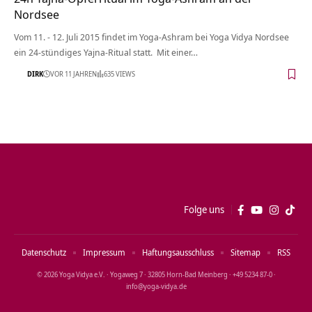
Nordsee
Vom 11. - 12. Juli 2015 findet im Yoga-Ashram bei Yoga Vidya Nordsee
ein 24-stündiges Yajna-Ritual statt. Mit einer…
DIRK
VOR 11 JAHREN
635 VIEWS
Folge uns
Datenschutz
Impressum
Haftungsausschluss
Sitemap
RSS
© 2026 Yoga Vidya e.V. · Yogaweg 7 · 32805 Horn‑Bad Meinberg · +49 5234 87‑0 ·
info@yoga‑vidya.de