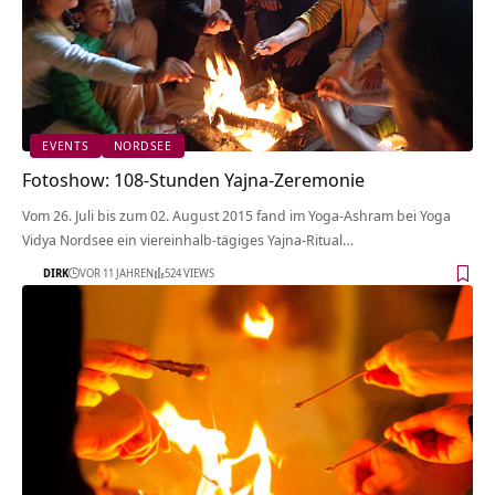
EVENTS
NORDSEE
Fotoshow: 108-Stunden Yajna-Zeremonie
Vom 26. Juli bis zum 02. August 2015 fand im Yoga-Ashram bei Yoga
Vidya Nordsee ein viereinhalb-tägiges Yajna-Ritual…
DIRK
VOR 11 JAHREN
524 VIEWS