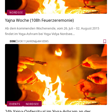
NORDSEE
Yajna Woche (108h Feuerzeremonie)
Ab dem kommenden Wochenende, vom 26. Juli – 02. August 2015
findet im Yoga-Ashram bei Yoga Vidya Nordsee…
DIRK
VOR 11 JAHREN
484 VIEWS
EVENTS
NORDSEE
24h Yajna-Opferritual im Yoga-Ashram an der