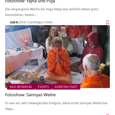
Fotoshow: Yajna und Puja
Die vergangene Woche bei Yoga Vidya war wirklich etwas ganz
besonderes. Swami…
LISA N.
VOR 15 JAHREN
617 VIEWS
BAD MEINBERG
EVENTS
GEMEINSCHAFT
Fotoshow: Sannyas Weihe
Es war ein sehr bewegendes Ereignis, diese erste Sannyas Weihe bei
Yoga…