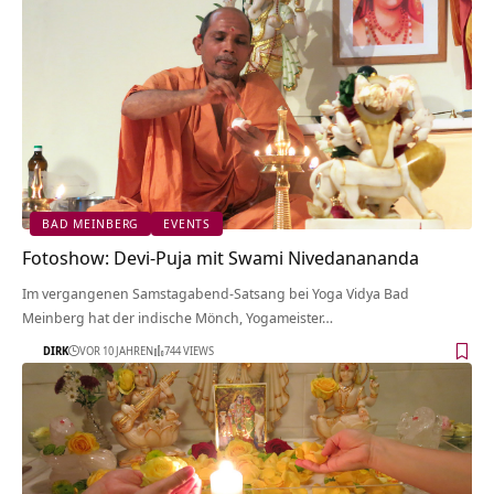
BAD MEINBERG
EVENTS
Fotoshow: Devi-Puja mit Swami Nivedanananda
Im vergangenen Samstagabend-Satsang bei Yoga Vidya Bad
Meinberg hat der indische Mönch, Yogameister…
DIRK
VOR 10 JAHREN
744 VIEWS