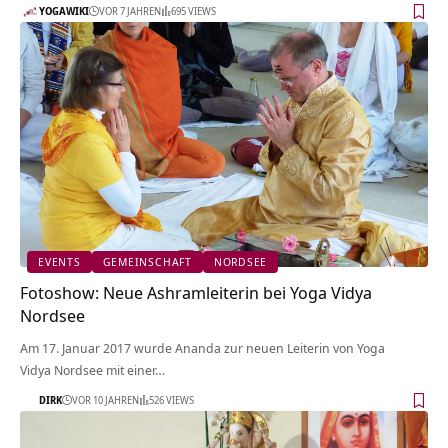
YOGAWIKI
VOR 7 JAHREN
695 VIEWS
EVENTS
GEMEINSCHAFT
NORDSEE
Fotoshow: Neue Ashramleiterin bei Yoga Vidya
Nordsee
Am 17. Januar 2017 wurde Ananda zur neuen Leiterin von Yoga
Vidya Nordsee mit einer…
DIRK
VOR 10 JAHREN
526 VIEWS