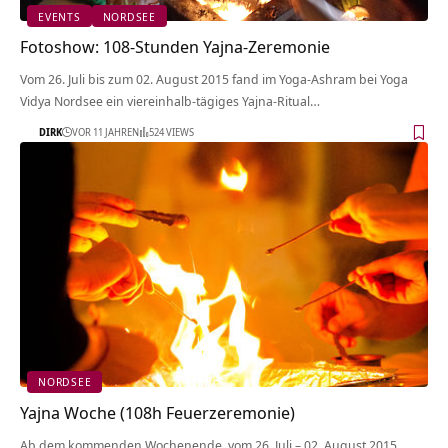
EVENTS
NORDSEE
Fotoshow: 108-Stunden Yajna-Zeremonie
Vom 26. Juli bis zum 02. August 2015 fand im Yoga-Ashram bei Yoga
Vidya Nordsee ein viereinhalb-tägiges Yajna-Ritual…
DIRK
VOR 11 JAHREN
524 VIEWS
NORDSEE
Yajna Woche (108h Feuerzeremonie)
Ab dem kommenden Wochenende, vom 26. Juli – 02. August 2015