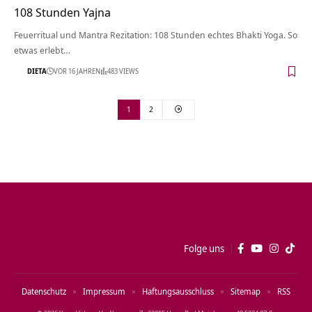
108 Stunden Yajna
Feuerritual und Mantra Rezitation: 108 Stunden echtes Bhakti Yoga. So
etwas erlebt…
DIETA
VOR 16 JAHREN
483 VIEWS
1
2
Folge uns
Datenschutz
Impressum
Haftungsausschluss
Sitemap
RSS