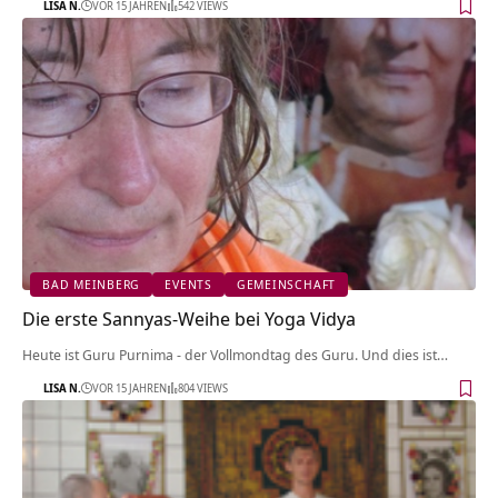
LISA N.
VOR 15 JAHREN
542 VIEWS
BAD MEINBERG
EVENTS
GEMEINSCHAFT
Die erste Sannyas-Weihe bei Yoga Vidya
Heute ist Guru Purnima - der Vollmondtag des Guru. Und dies ist…
LISA N.
VOR 15 JAHREN
804 VIEWS