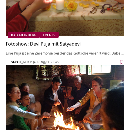
BAD MEINBERG
EVENTS
Fotoshow: Devi Puja mit Satyadevi
Eine Puja ist eine Zeremonie bei der das Göttliche verehrt wird. Dabei…
SARAH
VOR 11 JAHREN
636 VIEWS