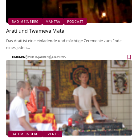
BAD MEINBERG
MANTRA
PODCAST
Arati und Twameva Mata
Das Arati ist eine einladende und mächtige Zeremonie zum Ende
eines jeden…
OMKARA
VOR 16 JAHREN
434 VIEWS
BAD MEINBERG
EVENTS