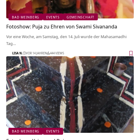
BAD MEINBERG
EVENTS
GEMEINSCHAFT
Fotoshow: Puja zu Ehren von Swami Sivananda
Vor eine Woche, am Samstag, den 14. Juli wurde der Mahasamadhi
Tag…
LISA N.
VOR 14 JAHREN
444 VIEWS
BAD MEINBERG
EVENTS