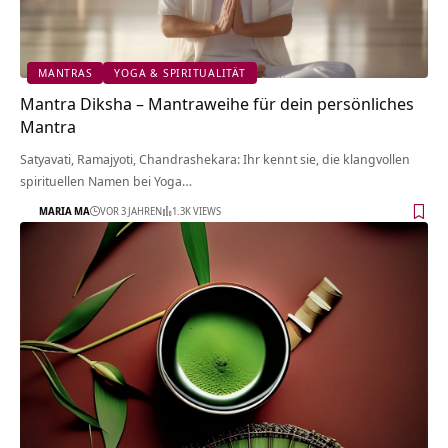
MANTRAS
YOGA & SPIRITUALITÄT
Mantra Diksha – Mantraweihe für dein persönliches
Mantra
Satyavati, Ramajyoti, Chandrashekara: Ihr kennt sie, die klangvollen
spirituellen Namen bei Yoga…
MARIA MA
VOR 3 JAHREN
1.3K VIEWS