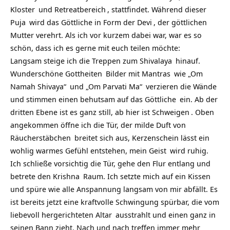
Kloster
und
Retreatbereich
, stattfindet. Während dieser
Puja
wird das Göttliche in Form der
Devi
, der göttlichen
Mutter verehrt. Als ich vor kurzem dabei war, war es so
schön, dass ich es gerne mit euch teilen möchte:
Langsam steige ich die Treppen zum
Shivalaya
hinauf.
Wunderschöne
Gottheiten
Bilder mit
Mantras
wie
„Om
Namah Shivaya“
und
„Om Parvati Ma“
verzieren die Wände
und stimmen einen behutsam auf das
Göttliche
ein. Ab der
dritten Ebene ist es ganz still, ab hier ist
Schweigen
. Oben
angekommen öffne ich die Tür, der milde Duft von
Räucherstäbchen
breitet sich aus, Kerzenschein lässt ein
wohlig warmes Gefühl entstehen, mein
Geist
wird ruhig.
Ich schließe vorsichtig die Tür, gehe den Flur entlang und
betrete den
Krishna
Raum. Ich setzte mich auf ein Kissen
und spüre wie alle Anspannung langsam von mir abfällt. Es
ist bereits jetzt eine kraftvolle Schwingung spürbar, die vom
liebevoll hergerichteten
Altar
ausstrahlt und einen ganz in
seinen Bann zieht. Nach und nach treffen immer mehr