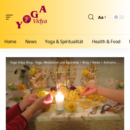
Aa
Größenänderun
Home
News
Yoga & Spiritualität
Health & Food
Yoga Vidya Blog - Yoga, Meditation und Ayurveda
>
Blog
>
News
>
Ashrams
>
Bad Me