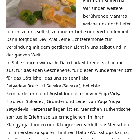
Form von Blüten dar.
Wir singen weitere
berührende
Mantras
welche uns noch tiefer
führen zu uns selbst, zu innerer Liebe und Verbundenheit.
Dann folgt das Devi Arati, eine Lichtzeremonie zur
Verbindung mit dem göttlichen Licht in uns selbst und in
der ganzen Welt.
In Stille spüren wir nach. Dankbarkeit breitet sich in mir
aus, für das eben Geschehene, für diesen wunderbaren Ort,
für das
Göttliche
, das uns so sehr liebt.
Satyadevi Bretz
ist Sevaka (
Sevaka
), beliebte
Seminarleiterin und Ausbildungleiterin von
Yoga Vidya
,
Frau von
Sukadev
, Gründer und Leiter von
Yoga Vidya
.
Satyadevis
Herzensanliegen ist es, Menschen authentische
spirituelle Erlebnisse
zu ermöglichen. In ihren
Klangyogastunden und
Klangreisen
verhilft sie Menschen
ihr Innerstes zu spüren. In ihren Natur-Workshops kannst