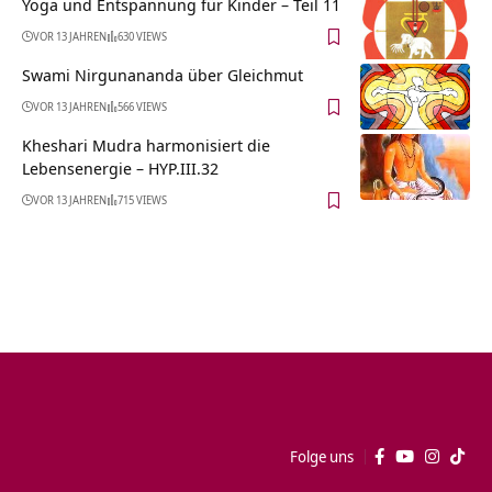
Yoga und Entspannung für Kinder – Teil 11
VOR 13 JAHREN
630 VIEWS
Swami Nirgunananda über Gleichmut
VOR 13 JAHREN
566 VIEWS
Kheshari Mudra harmonisiert die
Lebensenergie – HYP.III.32
VOR 13 JAHREN
715 VIEWS
Folge uns