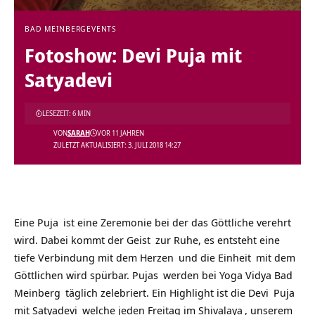
BAD MEINBERG
EVENTS
Fotoshow: Devi Puja mit
Satyadevi
LESEZEIT: 6 MIN
VON
SARAH
VOR 11 JAHREN
ZULETZT AKTUALISIERT: 3. JULI 2018 14:27
Eine
Puja
ist eine Zeremonie bei der das Göttliche verehrt
wird. Dabei kommt der
Geist
zur Ruhe, es entsteht eine
tiefe Verbindung mit dem
Herzen
und die
Einheit
mit dem
Göttlichen wird spürbar.
Pujas
werden bei
Yoga Vidya Bad
Meinberg
täglich zelebriert. Ein Highlight ist die
Devi
Puja
mit
Satyadevi
welche jeden Freitag im
Shivalaya
, unserem