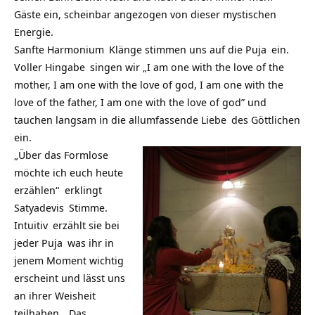
Gäste ein, scheinbar angezogen von dieser mystischen
Energie.
Sanfte
Harmonium
Klänge stimmen uns auf die
Puja
ein.
Voller
Hingabe
singen wir „I am one with the love of the
mother, I am one with the love of god, I am one with the
love of the father, I am one with the love of god” und
tauchen langsam in die
allumfassende Liebe
des
Göttlichen
ein.
„Über das
Formlose
möchte ich euch heute
erzählen“ erklingt
Satyadevis
Stimme.
Intuitiv
erzählt sie bei
jeder
Puja
was ihr in
jenem Moment wichtig
erscheint und lässt uns
an ihrer
Weisheit
teilhaben. „Das