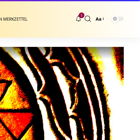
5
Aa
N MERKZETTEL
Größenänderung