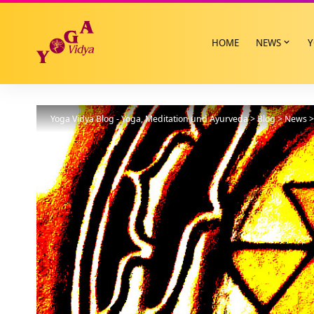
HOME
NEWS
Y
Yoga Vidya Blog - Yoga, Meditation und Ayurveda
>
Blog
>
News