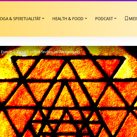
OGA & SPIRITUALITÄT
HEALTH & FOOD
PODCAST
MEI
>
Events
>
Zu sich selbst finden im Westerwald