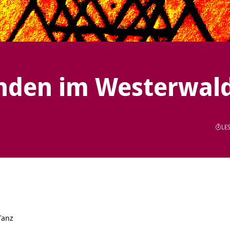
finden im Westerwal
LES
Tanz