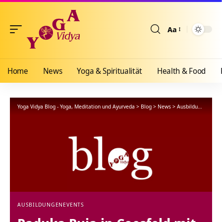
Aa
Größenänderun
Home
News
Yoga & Spiritualität
Health & Food
Yoga Vidya Blog - Yoga, Meditation und Ayurveda
>
Blog
>
News
>
Ausbildungen
>
Pa
AUSBILDUNGEN
EVENTS