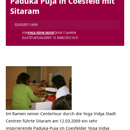
Paduka Puja in Coesfeld mit
Sitaram
LESEZEIT: 0 MIN
VON
YOGA VIDYA INFOS
VOR 17 JAHREN
ZULETZT AKTUALISIERT: 10. MÄRZ 2012 19:31
Im Ramen seiner Centertour durch die Yoga Vidya Stadt
Centren führte Sitaram am 12.03.2009 ein sehr
inspirierende Paduka-Puja im Coesfelder Yoga Vidya