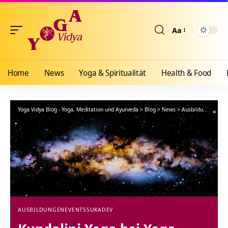
Aa
Größenänderun
Home
News
Yoga & Spiritualität
Health & Food
Yoga Vidya Blog - Yoga, Meditation und Ayurveda
>
Blog
>
News
>
Ausbildungen
>
Ku
AUSBILDUNGEN
EVENTS
SUKADEV