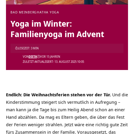
BAD MEINBERG
HATHA YOGA
Yoga im Winter:
Familienyoga im Advent
LESEZEIT: 3 MIN
VON
DIETA
VOR 15 JAHREN
ZULETZT AKTUALISIERT: 13. AUGUST 2025 10:05
Endlich: Die Weihnachtsferien stehen vor der Tür.
Und die
Kinderstimmung steigert sich vermutlich in Aufregung –
man kann ja die Tage bis zum Heilig Abend schon an einer
Hand abzählen. Da mag es Eltern geben, die über das Fest
der Ferien weniger strahlen. Jetzt wäre eine richtig gute Zeit
fürs Zusammensein in der Familie. Vorausgesetzt, das