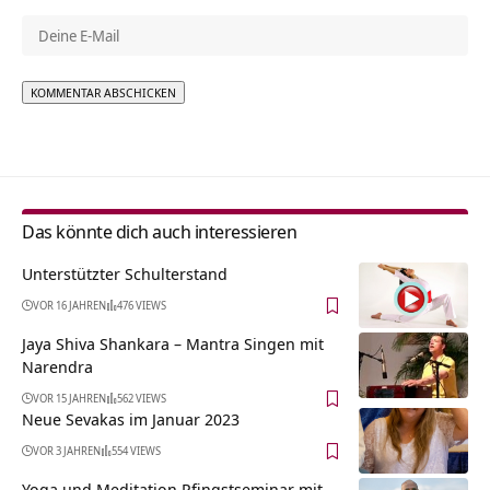
Alternative:
Das könnte dich auch interessieren
Unterstützter Schulterstand
VOR 16 JAHREN
476 VIEWS
Jaya Shiva Shankara – Mantra Singen mit
Narendra
VOR 15 JAHREN
562 VIEWS
Neue Sevakas im Januar 2023
VOR 3 JAHREN
554 VIEWS
Yoga und Meditation Pfingstseminar mit