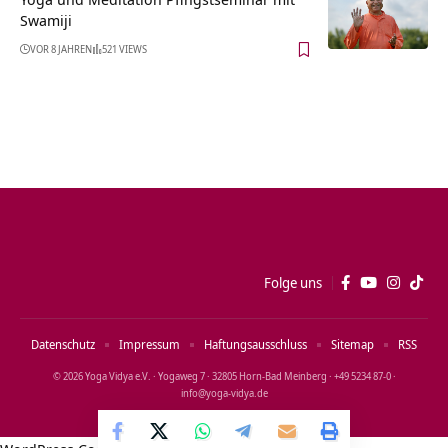
Swamiji
VOR 8 JAHREN
521 VIEWS
Folge uns
Datenschutz
Impressum
Haftungsausschluss
Sitemap
RSS
© 2026 Yoga Vidya e.V. · Yogaweg 7 · 32805 Horn‑Bad Meinberg · +49 5234 87‑0 ·
info@yoga‑vidya.de