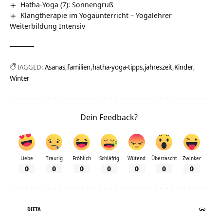
Hatha-Yoga (7): Sonnengruß
Klangtherapie im Yogaunterricht – Yogalehrer
Weiterbildung Intensiv
TAGGED:
Asanas
familien
hatha-yoga-tipps
jahreszeit
Kinder
Winter
Dein Feedback?
Liebe
Traurig
Fröhlich
Schläfrig
Wütend
Überrascht
Zwinker
0
0
0
0
0
0
0
DIETA