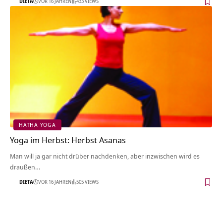
DIETA
VOR 16 JAHREN
433 VIEWS
HATHA YOGA
Yoga im Herbst: Herbst Asanas
Man will ja gar nicht drüber nachdenken, aber inzwischen wird es
draußen…
DIETA
VOR 16 JAHREN
505 VIEWS