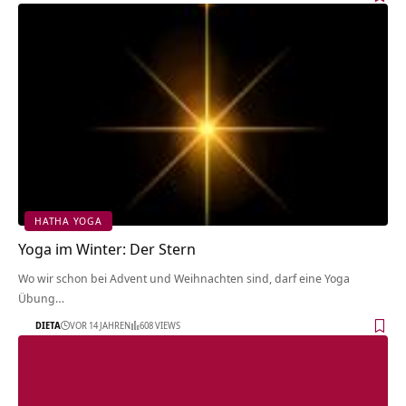
HATHA YOGA
Yoga im Winter: Der Stern
Wo wir schon bei Advent und Weihnachten sind, darf eine Yoga
Übung…
DIETA
VOR 14 JAHREN
608 VIEWS