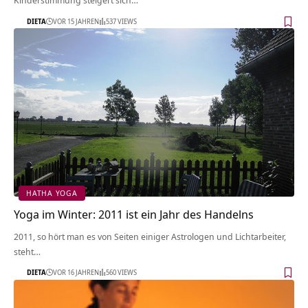
Kinderstimmung steigert sich…
DIETA
VOR 15 JAHREN
537 VIEWS
HATHA YOGA
Yoga im Winter: 2011 ist ein Jahr des Handelns
2011, so hört man es von Seiten einiger Astrologen und Lichtarbeiter,
steht…
DIETA
VOR 16 JAHREN
560 VIEWS