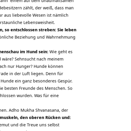
 kann einem auf dem unaufhaltsamen
ebesitzern zählt, der weiß, dass man
 aus liebevolle Wesen ist nämlich
erstaunliche Lebensweisheit.
n, so entschlossen streben:
Sie leben
ersönliche Beziehung und Wahrnehmung
Innenschau im Hund sein:
Wie geht es
nd wäre? Sehnsucht nach meinem
fach nur Hunger? Hunde können
de in der Luft liegen. Denn für
 Hunde ein ganz besonderes Gespür.
 die besten Freunde des Menschen. So
chlossen wurden. Was für eine
nnen. Adho Mukha Shvanasana, der
ermuskeln, den oberen Rücken und:
Demut und die Treue uns selbst