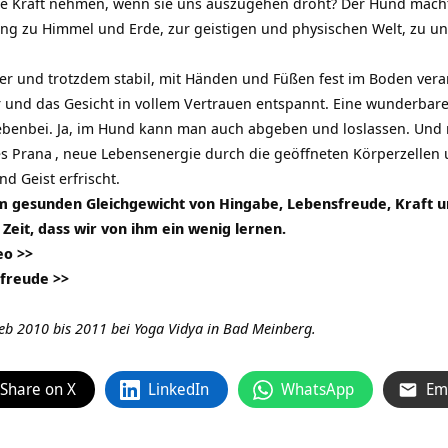
e Kraft nehmen, wenn sie uns auszugehen droht? Der Hund macht 
zu Himmel und Erde, zur geistigen und physischen Welt, zu uns 
r und trotzdem stabil, mit Händen und Füßen fest im Boden vera
r und das Gesicht in vollem Vertrauen entspannt. Eine wunderbar
benbei. Ja, im Hund kann man auch abgeben und loslassen. Und
es
Prana
, neue Lebensenergie durch die geöffneten Körperzellen 
d Geist erfrischt.
em gesunden Gleichgewicht von Hingabe, Lebensfreude, Kraft 
Zeit, dass wir von ihm ein wenig lernen.
eo >>
freude >>
ieb 2010 bis 2011 bei Yoga Vidya in Bad Meinberg.
Share on X
LinkedIn
WhatsApp
Em