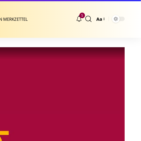
5
Aa
N MERKZETTEL
Größenänderung