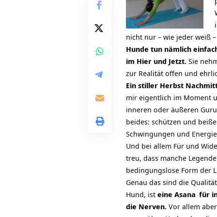
nicht nur – wie jeder weiß 
Hunde tun nämlich einfach
im Hier und Jetzt.
Sie nehm
zur Realität offen und ehrli
Ein stiller Herbst Nachmi
mir eigentlich im Moment 
inneren oder äußeren Guru
beides: schützen und beiße
Schwingungen und Energien
Und bei allem Für und Wide
treu, dass manche Legenden
bedingungslose Form der Li
Genau das sind die Qualit
Hund, ist
eine
Asana
für i
die Nerven.
Vor allem aber