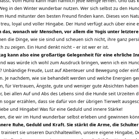
passt. Vom Hund kann man nämlich jede Menge lernen. Und das
Weg in den Winter wunderbar nutzen. Wer sich selbst zu den Hund
im Hund mitunter den besten Freund finden kann. Dieses von Natur
– treu, loyal und voller Hingabe. Der Hund verfügt auch über eine 
 das, wonach wir Menschen, vor allem die Yogis unter letztere
en die Dinge, wie sie sind und scheuen sich nicht, ihre ganz p
ch zu zeigen. Ein Hund denkt nicht – er ist wer er ist.
ttag kann also eine großartige Gelegenheit für eine ehrliche 
und was würde ich wohl zum Ausdruck bringen, wenn ich ein Hu
? Unbändige Freude, Lust auf Abenteuer und Bewegung oder ein
n. Je nachdem, wie sie behandelt werden und welche Energien gera
, für Vertrauen, Ängste, gute und weniger gute Absichten haben
r, bei allen Auf und Abs des Lebens sind die Hunde seit Urzeiten
 sogar erzählen, dass sie dafür von der übrigen Tierwelt ausges
ebe und Hingabe! Was für eine Geduld und innere Stärke!
äten, die wir im Hund wunderbar selbst erleben und gewinnen kö
nnere Ruhe, Geduld und Kraft. Sie stärkt die Arme, die Schult
 trainiert sie unseren Durchhaltewillen, unsere eigene Hingabe, 