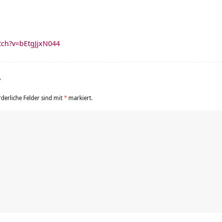
tch?v=bEtgJjxN044
r
rderliche Felder sind mit
*
markiert.