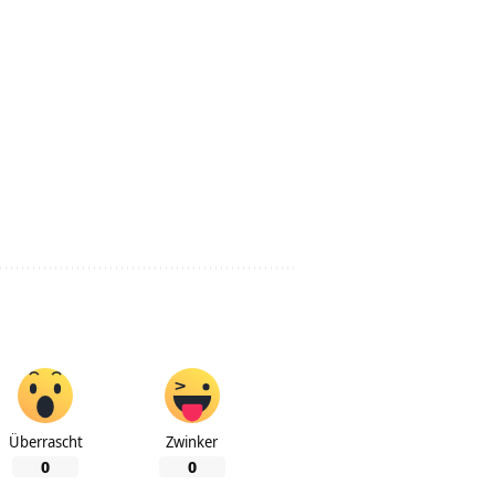
Überrascht
Zwinker
0
0