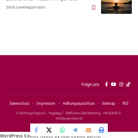
VOR 3 JAHREN
874 VIEWS
Folge uns
Datenschutz
Impressum
Haftungsausschluss
Sitemap
RSS
© 2026 Yoga Vidya e.V. · Yogaweg 7 · 32805 Horn‑Bad Meinberg · +49 5234 87‑0 ·
info@yoga‑vidya.de
WordPress Cookie Notice by Real Cookie Banner