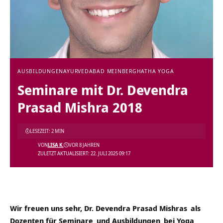
AUSBILDUNGEN
AYURVEDA
BAD MEINBERG
HATHA YOGA
Seminare mit Dr. Devendra
Prasad Mishra 2018
LESEZEIT: 2 MIN
VON
LISA K.
VOR 8 JAHREN
ZULETZT AKTUALISIERT: 22. JULI 2025 09:17
Wir freuen uns sehr,
Dr. Devendra Prasad Mishras
als
Dozenten für
Seminare
und
Ausbildungen
bei
Yoga