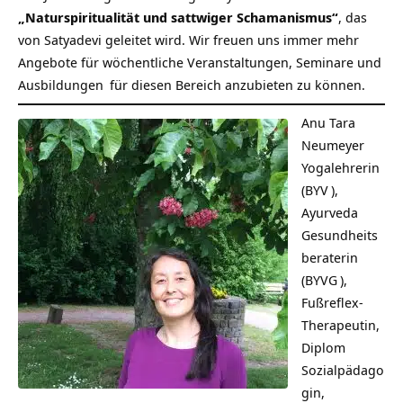
„Naturspiritualität und sattwiger Schamanismus“
, das
von Satyadevi geleitet wird. Wir freuen uns immer mehr
Angebote für wöchentliche
Veranstaltungen, Seminare und
Ausbildungen
für diesen Bereich anzubieten zu können.
Anu Tara
Neumeyer
Yogalehrerin
(
BYV
),
Ayurveda
Gesundheits
beraterin
(
BYVG
),
Fußreflex-
Therapeutin,
Diplom
Sozialpädago
gin,