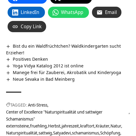
LinkedIn
WhatsApp
Email
Copy Link
Bist du ein Waldfrüchtchen? Waldkindergarten sucht
Erzieher!
Positives Denken
Yoga Vidya Katalog 2012 ist online
Manege frei für Zauberei, Akrobatik und Kinderyoga
Neue Sevaka in Bad Meinberg
TAGGED:
Anti-Stress
Center of Excellence "Naturspiritualität und sattwiger
Schamanismus"
externsteine
fruehling
Herbst
jahreszeit
kraftort
Kräuter
Natur
Naturspiritualität
sattwig
Satyadevi
schamanismus
Schöpfung