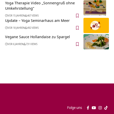
Yoga Therapie Video „Sonnengruß ohne
Umkehrstellung“
VOR 15 JAHREN
467 VIEWS
Update – Yoga Seminarhaus am Meer
VOR 18 JAHREN
492 VIEWS
Vegane Sauce Hollandaise zu Spargel
VOR 6 JAHREN
731 VIEWS
Folge uns