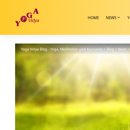
HOME
NEWS
Y
Yoga Vidya Blog - Yoga, Meditation und Ayurveda
>
Blog
>
News