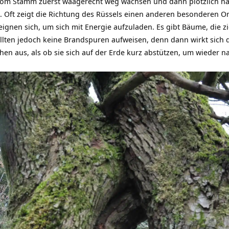
 vom Stamm zuerst waagerecht weg wachsen und dann plötzlich n
. Oft zeigt die Richtung des Rüssels einen anderen besonderen Ort
eignen sich, um sich mit Energie aufzuladen. Es gibt Bäume, die zi
ollten jedoch keine Brandspuren aufweisen, denn dann wirkt sich 
hen aus, als ob sie sich auf der Erde kurz abstützen, um wieder n