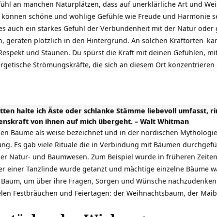
fühl an manchen Naturplätzen, dass auf unerklärliche Art und Wei
 können schöne und wohlige Gefühle wie Freude und Harmonie sei
t es auch ein starkes Gefühl der Verbundenheit mit der Natur oder 
, geraten plötzlich in den Hintergrund. An solchen
Kraftorten
kan
Respekt und Staunen. Du spürst die Kraft mit deinen Gefühlen, m
nergetische Strömungskräfte, die sich an diesem Ort konzentriere
tten halte ich Äste oder schlanke Stämme liebevoll umfasst, r
enskraft von ihnen auf mich übergeht. – Walt Whitman
den Bäume als weise bezeichnet und in der nordischen Mythologie
ung. Es gab viele Rituale die in Verbindung mit Bäumen durchgefü
über Natur- und Baumwesen. Zum Beispiel wurde in früheren Zeit
ter einer Tanzlinde wurde getanzt und mächtige einzelne Bäume wa
aum, um über ihre Fragen, Sorgen und Wünsche nachzudenken un
len Festbräuchen und Feiertagen: der Weihnachtsbaum, der Maib