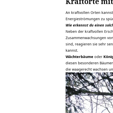
Kraftorte mi
An kraftvollen Orten kann
Energieströmungen zu spür
Wie erkennst du einen solc
Neben der kraftvollen Ersc
Zusammenwachsungen von S
sind, reagieren sie sehr se
kannst.
Wächterbäume
oder
Köni
diesen besonderen Bäumen
die waagerecht wachsen un