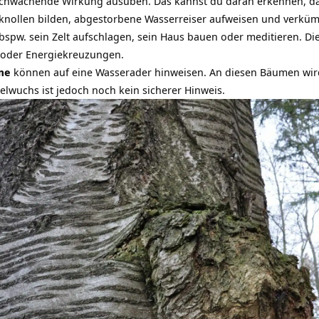
e schwächende Wirkung ausüben. Das kannst du daran erkennen, d
knollen bilden, abgestorbene Wasserreiser aufweisen und verküm
bspw. sein Zelt aufschlagen, sein Haus bauen oder meditieren. Di
 oder Energiekreuzungen.
me
können auf eine Wasserader hinweisen. An diesen Bäumen wird
elwuchs ist jedoch noch kein sicherer Hinweis.