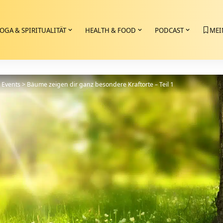
OGA & SPIRITUALITÄT
HEALTH & FOOD
PODCAST
MEI
>
Events
>
Bäume zeigen dir ganz besondere Kraftorte – Teil 1