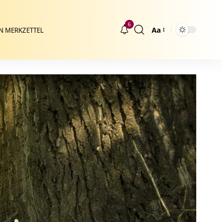
6
Aa
N MERKZETTEL
Größenänderung