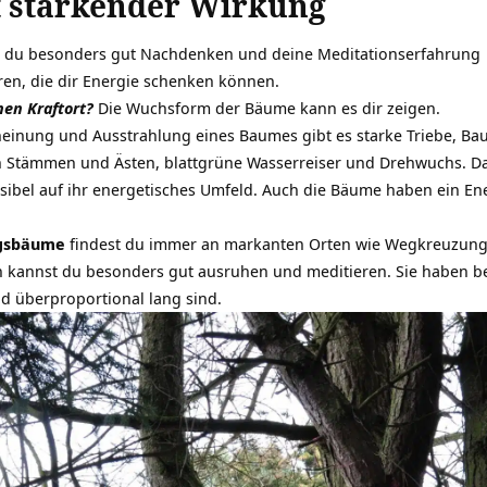
t stärkender Wirkung
st du besonders gut Nachdenken und deine
Meditationserfahrung
en, die dir Energie schenken können.
hen Kraftort?
Die Wuchsform der Bäume kann es dir zeigen.
heinung und Ausstrahlung eines Baumes gibt es starke Triebe, B
tämmen und Ästen, blattgrüne Wasserreiser und Drehwuchs. Da
nsibel auf ihr energetisches Umfeld. Auch die Bäume haben ein Ene
gsbäume
findest du immer an markanten Orten wie Wegkreuzung
 kannst du besonders gut ausruhen und
meditieren
. Sie haben 
d überproportional lang sind.