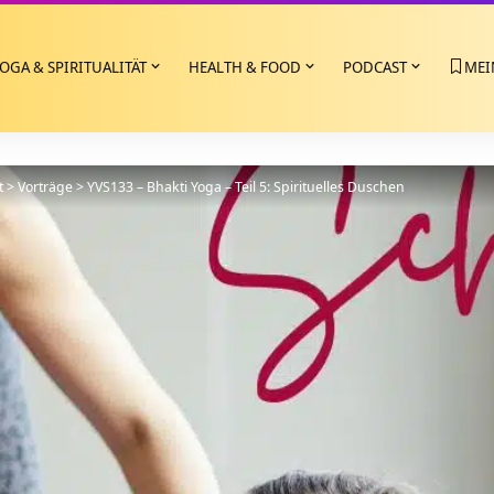
OGA & SPIRITUALITÄT
HEALTH & FOOD
PODCAST
MEI
t
>
Vorträge
>
YVS133 – Bhakti Yoga – Teil 5: Spirituelles Duschen