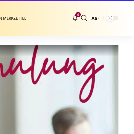
6
Aa
N MERKZETTEL
Größenänderung