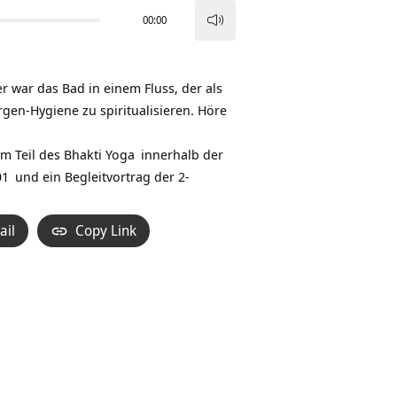
00:00
Pfeiltasten
Hoch/Runter
benutzen,
r war das Bad in einem Fluss, der als
um
en-Hygiene zu spiritualisieren. Höre
die
Lautstärke
um Teil des
Bhakti Yoga
innerhalb der
zu
01
und ein Begleitvortrag der 2-
regeln.
ail
Copy Link