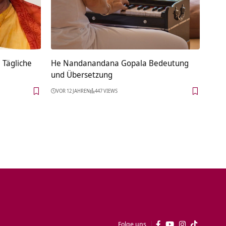
 Tägliche
He Nandanandana Gopala Bedeutung
und Übersetzung
VOR 12 JAHREN
447 VIEWS
Folge uns