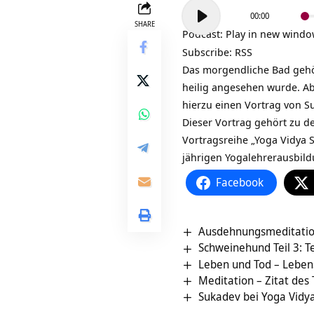
Audio-
00:00
Player
SHARE
Podcast:
Play in new wind
Subscribe:
RSS
Das morgendliche Bad gehö
heilig angesehen wurde. Ab
hierzu einen Vortrag von
S
Dieser Vortrag gehört zu d
Vortragsreihe „
Yoga Vidya 
jährigen
Yogalehrerausbil
Facebook
Ausdehnungsmeditatio
Schweinehund Teil 3:
Leben und Tod – Leben
Meditation – Zitat des
Sukadev bei Yoga Vidy