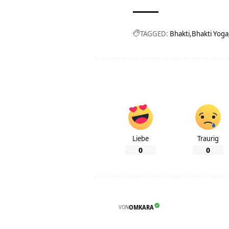
TAGGED:
Bhakti
Bhakti Yoga
Liebe
Traurig
0
0
VON
OMKARA