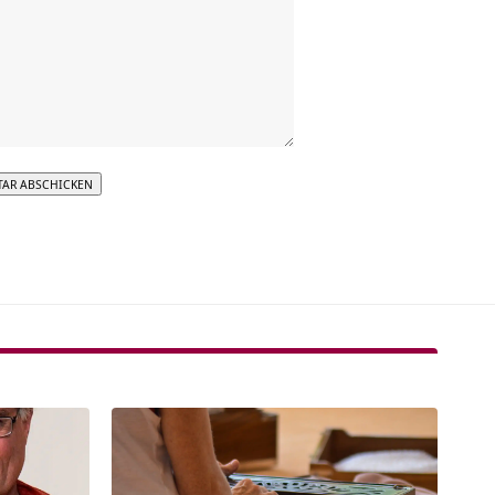
tive: