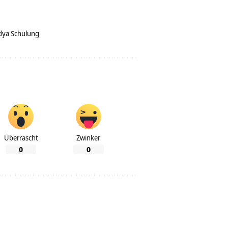
dya Schulung
Überrascht
Zwinker
0
0