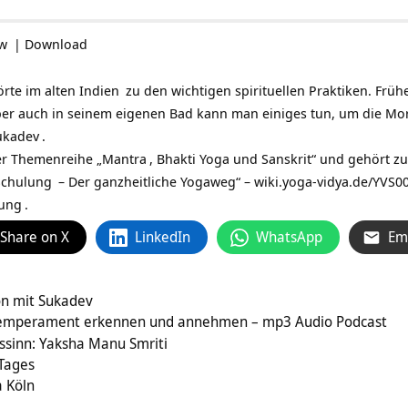
ow
|
Download
rte im alten
Indien
zu den wichtigen spirituellen Praktiken. Frühe
er auch in seinem eigenen Bad kann man einiges tun, um die Morg
ukadev
.
er Themenreihe „
Mantra
, Bhakti Yoga und Sanskrit“ und gehört z
Schulung
– Der ganzheitliche Yogaweg“ –
wiki.yoga-vidya.de/YVS0
dung
.
Share on X
LinkedIn
WhatsApp
Em
n mit Sukadev
 Temperament erkennen und annehmen – mp3 Audio Podcast
ssinn: Yaksha Manu Smriti
 Tages
a Köln