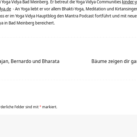
ei Yoga Vidya Bad Meinberg. Er betreut die Yoga Vidya Communities
kinder-
dya.de
- An Yoga liebt er vor allem Bhakti-Yoga, Meditation und Kirtansingen
dass er im Yoga Vidya Hauptblog den Mantra Podcast fortführt und mit neue
 in Bad Meinberg bereichert.
jan, Bernardo und Bharata
Bäume zeigen dir gan
rderliche Felder sind mit
*
markiert.