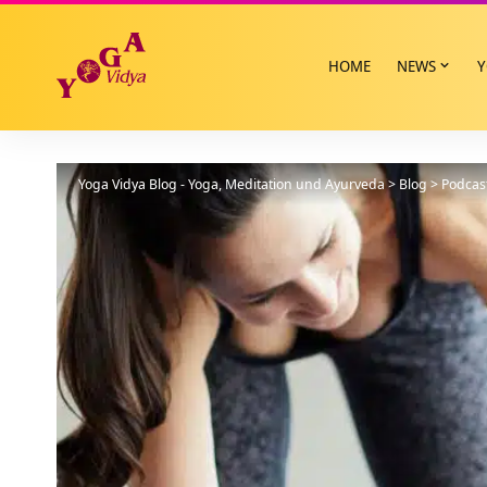
HOME
NEWS
Y
Yoga Vidya Blog - Yoga, Meditation und Ayurveda
>
Blog
>
Podcas