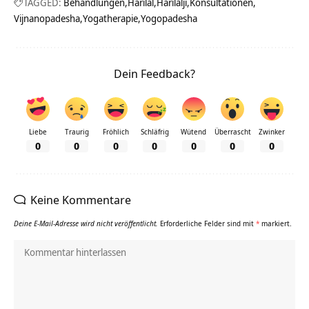
TAGGED:
Behandlungen
Harilal
Harilalji
Konsultationen
Vijnanopadesha
Yogatherapie
Yogopadesha
Dein Feedback?
Liebe
Traurig
Fröhlich
Schläfrig
Wütend
Überrascht
Zwinker
0
0
0
0
0
0
0
Keine Kommentare
Deine E-Mail-Adresse wird nicht veröffentlicht.
Erforderliche Felder sind mit
*
markiert.