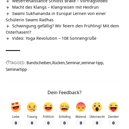
Weserrenaissance Schloss Brake‏‎ – Vortragsvideo
Macht des Klangs – Klangreisen mit Heidrun
Swami Sukhananda in Europa! Lernen von einer
Schülerin Swami Radhas
Schwingung gefällig? Wir feiern den Frühling! Mit dem
Osterhasen!?
Video: Yoga Revolution – 108 Sonnengrüße
TAGGED:
Bandscheiben
Rücken
Seminar
seminar-tipp
Seminartipp
Dein Feedback?
Liebe
Traurig
Fröhlich
Schläfrig
Wütend
Überrascht
Zwinker
0
0
0
0
0
0
0