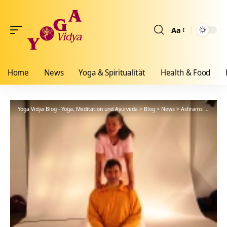
Aa
Größenänderun
Home
News
Yoga & Spiritualität
Health & Food
Yoga Vidya Blog - Yoga, Meditation und Ayurveda
>
Blog
>
News
>
Ashrams
>
Bad Me