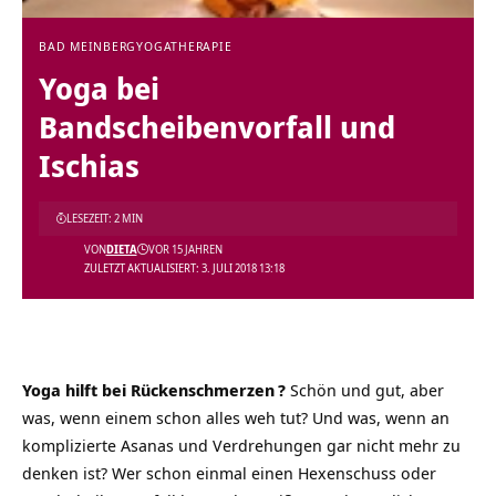
BAD MEINBERG
YOGATHERAPIE
Yoga bei
Bandscheibenvorfall und
Ischias
LESEZEIT: 2 MIN
VON
DIETA
VOR 15 JAHREN
ZULETZT AKTUALISIERT: 3. JULI 2018 13:18
Yoga hilft bei
Rückenschmerzen
?
Schön und gut, aber
was, wenn einem schon alles weh tut? Und was, wenn an
komplizierte Asanas und Verdrehungen gar nicht mehr zu
denken ist? Wer schon einmal einen Hexenschuss oder