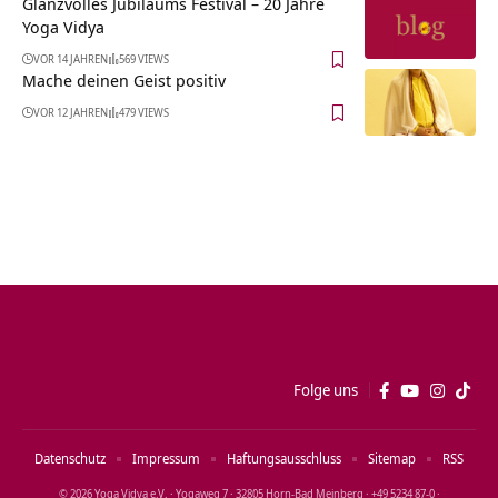
Glanzvolles Jubiläums Festival – 20 Jahre
Yoga Vidya
VOR 14 JAHREN
569 VIEWS
Mache deinen Geist positiv
VOR 12 JAHREN
479 VIEWS
Folge uns
Datenschutz
Impressum
Haftungsausschluss
Sitemap
RSS
© 2026 Yoga Vidya e.V. · Yogaweg 7 · 32805 Horn‑Bad Meinberg · +49 5234 87‑0 ·