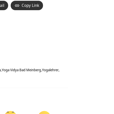
ail
Copy Link
a
Yoga Vidya Bad Meinberg
Yogalehrer