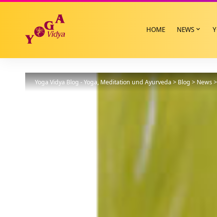
HOME
NEWS
Y
Yoga Vidya Blog - Yoga, Meditation und Ayurveda
>
Blog
>
News