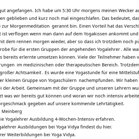
gut angefangen. Ich habe um 5:30 Uhr morgens meinen Wecker ausg
en geblieben und kurz noch mal eingeschlafen. Das bedeutet, das 
e zur Morgen
meditation
gerannt bin. Einen Vorteil hat das Verschl
t ist verflogen wenn man dann auf dem Yogakissen ankommt und v
 mit dem rennen morgen wieder, aber so dass ich trotzdem noch pü
rprobe für die ersten Gruppen der angehenden
Yogalehrer
. Alle w
s bereits erlernte umsetzen können. Viele der Teilnehmer haben v
hrungen
im medizinischen oder therapeutischen Bereich. Trotzdem
 großer
Achtsamkeit
. Es wurde eine
Yogastunde für eine Mittelstu
ner kleinen Gruppe von Yoga
schülern
nachempfunden. Wir haben w
i der Arbeit. Gemeinsam mit der Gruppe und unseren Lehrern wurd
zt was wir bereits gut können und woran wir noch intensiv arbeit
orgeschmack gegeben auf unsere kommende Lehrtätigkeit.
 Meinberg
ie Yogalehrer Ausbildung 4-Wochen-Intensiv erfahren.
alehrer Ausbildungen bei Yoga Vidya findest du hier.
hrer Weiterbildungen bei Yoga Vidya.