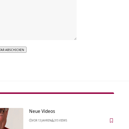
tive:
Neue Videos
VOR 13 JAHREN
315 VIEWS