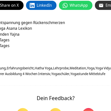
Share on X
LinkedIn
WhatsApp
Em
Entspannung gegen Rückenschmerzen
Yoga Asana Lexikon
unden Yajna
 Tages
 Tages
rung
Erfahrungsbericht
Hatha Yoga
Lehrprobe
Meditation
Yoga
Yoga Vidy
rer Ausbildung 4 Wochen Intensiv
Yogaschüler
Yogastunde Mittelstufe
Dein Feedback?