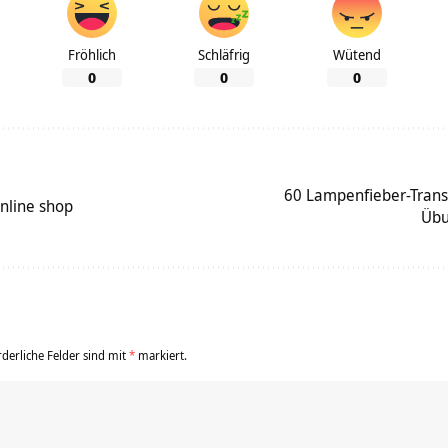
Fröhlich
Schläfrig
Wütend
0
0
0
60 Lampenfieber-Trans
nline shop
Übu
rderliche Felder sind mit
*
markiert.