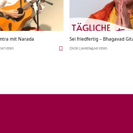
ntra mit Narada
Sei friedfertig – Bhagavad Gita
547 VIEWS
VOR 2 JAHREN
543 VIEWS