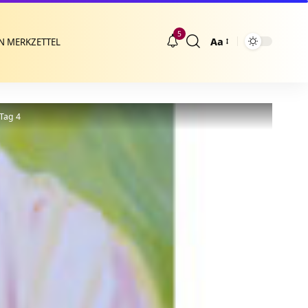
5
Aa
N MERKZETTEL
Größenänderung
Tag 4