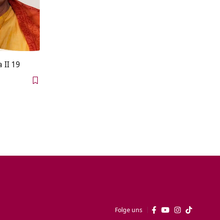
 II 19
Folge uns