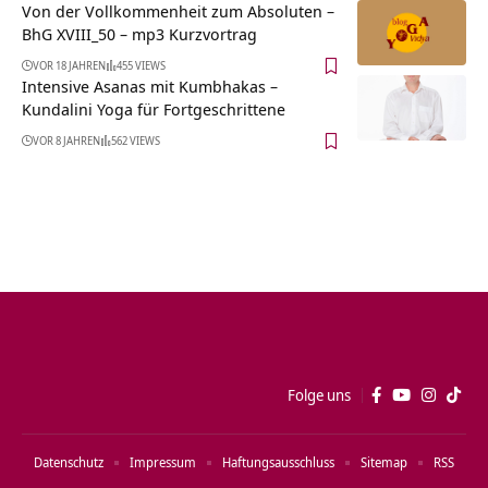
Von der Vollkommenheit zum Absoluten –
BhG XVIII_50 – mp3 Kurzvortrag
VOR 18 JAHREN
455 VIEWS
Intensive Asanas mit Kumbhakas –
Kundalini Yoga für Fortgeschrittene
VOR 8 JAHREN
562 VIEWS
Folge uns
Datenschutz
Impressum
Haftungsausschluss
Sitemap
RSS