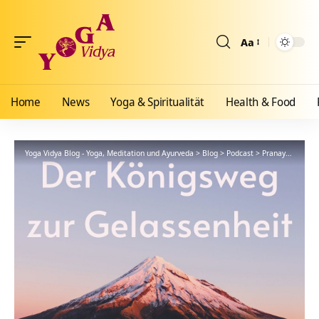
Aa
Größenänderun
Home
News
Yoga & Spiritualität
Health & Food
Yoga Vidya Blog - Yoga, Meditation und Ayurveda
>
Blog
>
Podcast
>
Pranayama
>
60