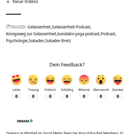
Neue Videos
TAGGED:
Gelassenheit
Gelassenheit-Podcast
Königsweg zur Gelassenheit
kundalini-yoga-podcast
Podcast
Psychologie
Sukadev
Sukadev Bretz
Dein Feedback?
Liebe
Traurig
Fröhlich
Schläfrig
Wütend
Überrascht
Zwinker
0
0
0
0
0
0
0
OMKARA
Omkara ist Mitglied im Social Media Team bei Yoga Vidya Bad Meinberg. Er