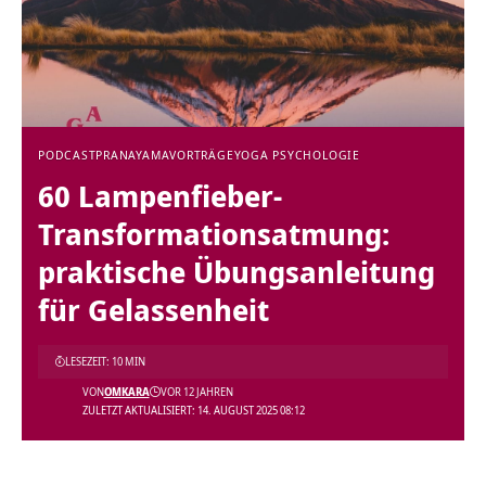
PODCAST
PRANAYAMA
VORTRÄGE
YOGA PSYCHOLOGIE
60 Lampenfieber-
Transformationsatmung:
praktische Übungsanleitung
für Gelassenheit
LESEZEIT: 10 MIN
VON
OMKARA
VOR 12 JAHREN
ZULETZT AKTUALISIERT: 14. AUGUST 2025 08:12