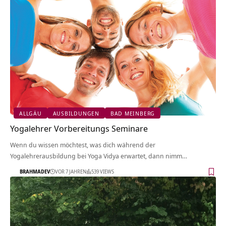
ALLGÄU
AUSBILDUNGEN
BAD MEINBERG
Yogalehrer Vorbereitungs Seminare
Wenn du wissen möchtest, was dich während der
Yogalehrerausbildung bei Yoga Vidya erwartet, dann nimm…
BRAHMADEV
VOR 7 JAHREN
539 VIEWS