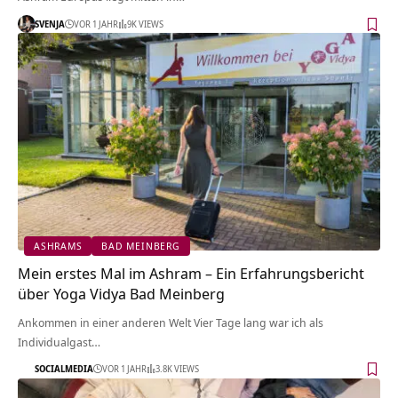
SVENJA
VOR 1 JAHR
9K VIEWS
ASHRAMS
BAD MEINBERG
Mein erstes Mal im Ashram – Ein Erfahrungsbericht
über Yoga Vidya Bad Meinberg
Ankommen in einer anderen Welt Vier Tage lang war ich als
Individualgast…
SOCIALMEDIA
VOR 1 JAHR
3.8K VIEWS