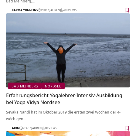
Bad Meinberg,…
KARMA YOGI-EINS
VOR 7 JAHREN
780 VIEWS
BAD MEINBERG
NORDSEE
Erfahrungsbericht Yogalehrer-Intensiv-Ausbildung
bei Yoga Vidya Nordsee
Sevaka Nandi hat im Oktober 2019 die ersten zwei Wochen der 4-
wöchigen…
AKIM
VOR 7 JAHREN
1K VIEWS