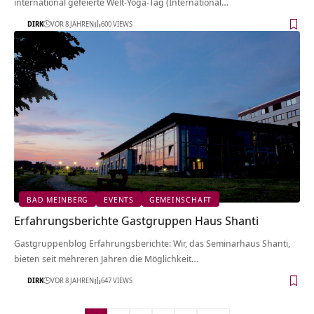
international gefeierte Welt-Yoga-Tag (International…
DIRK
VOR 8 JAHREN
600 VIEWS
BAD MEINBERG
EVENTS
GEMEINSCHAFT
Erfahrungsberichte Gastgruppen Haus Shanti
Gastgruppenblog Erfahrungsberichte: Wir, das Seminarhaus Shanti,
bieten seit mehreren Jahren die Möglichkeit…
DIRK
VOR 8 JAHREN
647 VIEWS