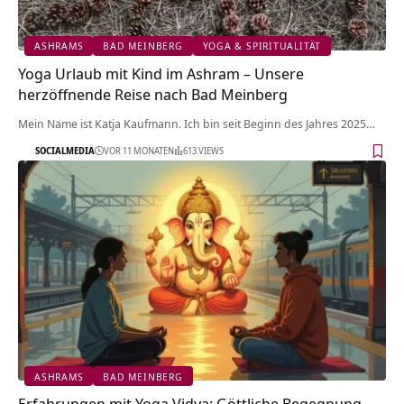
ASHRAMS
BAD MEINBERG
YOGA & SPIRITUALITÄT
Yoga Urlaub mit Kind im Ashram – Unsere
herzöffnende Reise nach Bad Meinberg
Mein Name ist Katja Kaufmann. Ich bin seit Beginn des Jahres 2025…
SOCIALMEDIA
VOR 11 MONATEN
613 VIEWS
ASHRAMS
BAD MEINBERG
Erfahrungen mit Yoga Vidya: Göttliche Begegnung