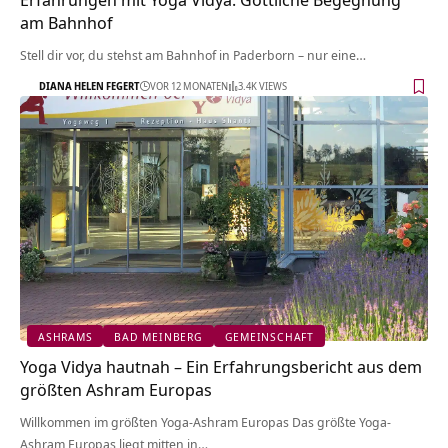
am Bahnhof
Stell dir vor, du stehst am Bahnhof in Paderborn – nur eine…
DIANA HELEN FEGERT
VOR 12 MONATEN
3.4K VIEWS
ASHRAMS
BAD MEINBERG
GEMEINSCHAFT
Yoga Vidya hautnah – Ein Erfahrungsbericht aus dem
größten Ashram Europas
Willkommen im größten Yoga-Ashram Europas Das größte Yoga-
Ashram Europas liegt mitten in…