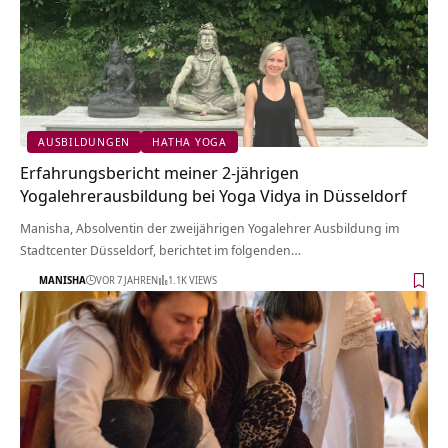
AUSBILDUNGEN
HATHA YOGA
Erfahrungsbericht meiner 2-jährigen
Yogalehrerausbildung bei Yoga Vidya in Düsseldorf
Manisha, Absolventin der zweijährigen Yogalehrer Ausbildung im
Stadtcenter Düsseldorf, berichtet im folgenden…
MANISHA
VOR 7 JAHREN
1.1K VIEWS