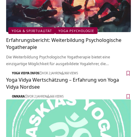
YOGA & SPIRITUALITÄT
YOGA PSYCHOLOGIE
Erfahrungsbericht: Weiterbildung Psychologische
Yogatherapie
Die Weiterbildung Psychologische Yogatherapie bietet eine
einzigartige Möglichkeit für ausgebildete Yogalehrer, die…
YOGA VIDYA INFOS
VOR 2 JAHREN
968 VIEWS
Yoga Vidya Wertschätzung – Erfahrung von Yoga
Vidya Nordsee
OMKARA
VOR 2 JAHREN
666 VIEWS